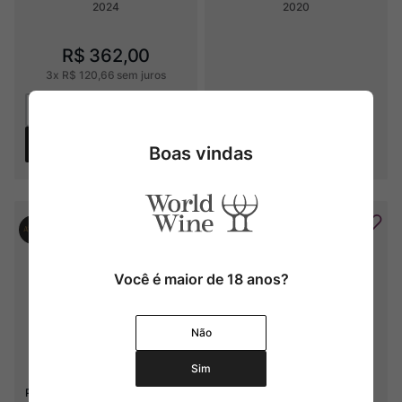
2024
2020
R$
362
,
00
3
x
R$
120
,
66
sem juros
Adicionar
Boas vindas
Produto Indisponível
Você é maior de 18 anos?
Não
Sim
Península Fontana Skin Contact
G. Bertrand Orange Gold