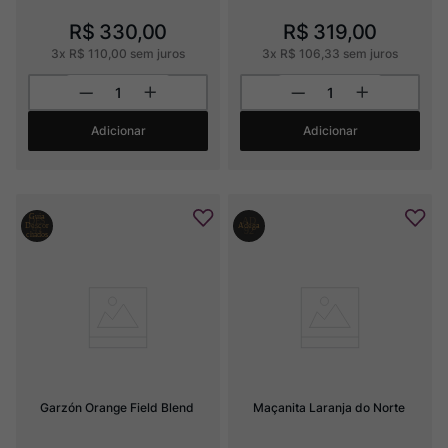
R$
330
,
00
R$
319
,
00
3
x
R$
110
,
00
sem juros
3
x
R$
106
,
33
sem juros
Adicionar
Adicionar
Garzón Orange Field Blend
Maçanita Laranja do Norte