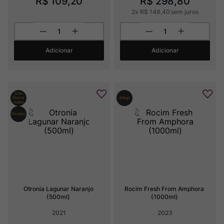
R$
109
,
20
R$
298
,
80
2
x
R$
149
,
40
sem juros
Adicionar
Adicionar
Otronia Lagunar Naranjo 
Rocim Fresh From Amphora 
(500ml)
(1000ml)
2021
2023