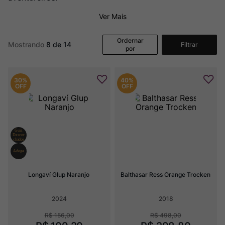
Champagne
8
º
Ver Mais
Rocim
9
º
Ver Sacrum
10
º
Ordernar
Mostrando
8 de 14
Filtrar
por
30%
40%
OFF
OFF
Longaví Glup Naranjo
Balthasar Ress Orange Trocken
2024
2018
R$
156
,
00
R$
498
,
00