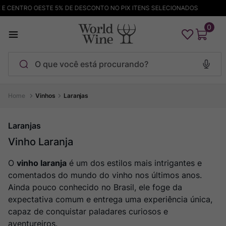
CENTRO OESTE 5% DE DESCONTO NO PIX ITENS SELECIONADOS
FR
0
O que você está procurando?
Termos mais buscados
Vinhos
Laranjas
Maçanita
1
º
Laranjas
Pinot Noir
2
º
Vinho Laranja
Bodega Garzon
3
º
O
vinho laranja
é um dos estilos mais intrigantes e
Garzon
4
º
comentados do mundo do vinho nos últimos anos.
Chablis
5
º
Ainda pouco conhecido no Brasil, ele foge da
Barolo
6
º
expectativa comum e entrega uma experiência única,
capaz de conquistar paladares curiosos e
Pacalet
7
º
aventureiros.