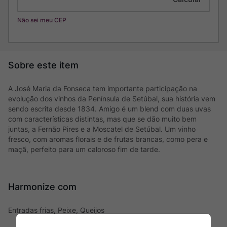
Não sei meu CEP
A José Maria da Fonseca tem importante participação na
evolução dos vinhos da Península de Setúbal, sua história vem
sendo escrita desde 1834. Amigo é um blend com duas uvas
com características distintas, mas que se dão muito bem
juntas, a Fernão Pires e a Moscatel de Setúbal. Um vinho
fresco, com aromas florais e de frutas brancas, como pera e
maçã, perfeito para um caloroso fim de tarde.
Harmonize com
Entradas frias, Peixe, Queijos