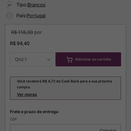
Tipo
:
Brancos
País
:
Portugal
R$
118
,
00
R$
94
,
40
1
Adicionar ao carrinho
Você receberá R$
4,72
de Cash Back para a sua próxima
compra.
Ver regras
CEP