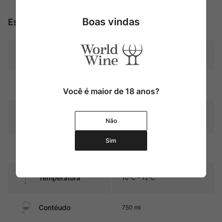
Boas vindas
Especificações
Tipo
Brancos
Pais
Portugal
Você é maior de 18 anos?
Graduação Alcóoli
12,5%
Não
ca
Sim
Amadurecimento
Sem estágio em carvalho
Temperatura
10ºC – 12ºC
Contéudo
750 ml