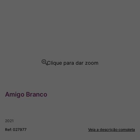
Champagne
8
º
Rocim
9
º
Ver Sacrum
10
º
Amigo Branco
2021
Ref
:
027977
Veja a descrição completa