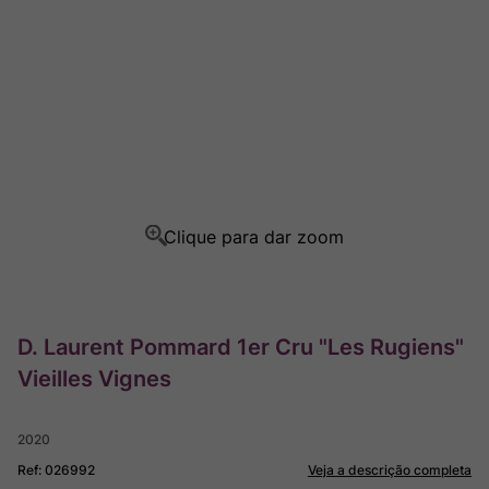
Ver Sacrum
8
º
Rocim
9
º
Champagne
10
º
D. Laurent Pommard 1er Cru "Les Rugiens"
Vieilles Vignes
2020
Ref
:
026992
Veja a descrição completa