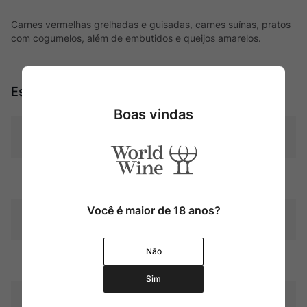
Carnes vermelhas grelhadas e guisadas, carnes suínas, pratos
com cogumelos, além de embutidos e queijos amarelos.
Especificações
Boas vindas
Tipo
Tintos
Uva
Pinot Noir
Você é maior de 18 anos?
Produtor
Dominique Laurent
Não
Região
Bourgogne
Sim
Pais
França