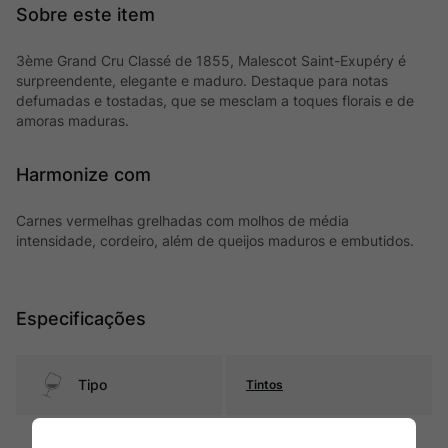
3ème Grand Cru Classé de 1855, Malescot Saint-Exupéry é
surpreendente, elegante e maduro. Destaque para notas
defumadas e tostadas, que se mesclam a toques florais e de
amoras maduras.
Harmonize com
Carnes vermelhas grelhadas com molhos de média
intensidade, cordeiro, além de queijos maduros e embutidos.
Especificações
Tipo
Tintos
Uva
Cabernet Sauvignon