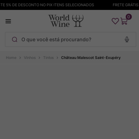
E 5% DE DESCONTO NO PIX ITENS SELECIONADOS
FRETE GRÁTIS A
0
O que você está procurando?
Termos mais buscados
Vinhos
Tintos
Château Malescot Saint-Exupéry
Maçanita
1
º
Pinot Noir
2
º
Barolo
3
º
Chablis
4
º
Garzon
5
º
Pacalet
6
º
Bodega Garzon
7
º