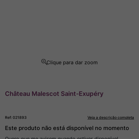
Ver Sacrum
8
º
Champagne
9
º
Rocim
10
º
Château Malescot Saint-Exupéry
Ref
:
021893
Veja a descrição completa
Este produto não está disponível no momento
Quero que me avisem quando estiver disponível