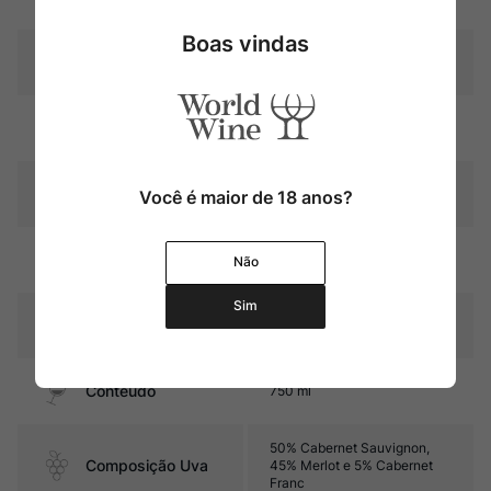
Boas vindas
Château Malescot Saint-
Produtor
Exupéry
Região
Bordeaux
Pais
França
Você é maior de 18 anos?
14 a 16 meses em barricas de
Amadurecimento
Não
carvalho (80% novas)
Sim
Sabor
Seco e com médio corpo
Contéudo
750 ml
50% Cabernet Sauvignon,
Composição Uva
45% Merlot e 5% Cabernet
Franc