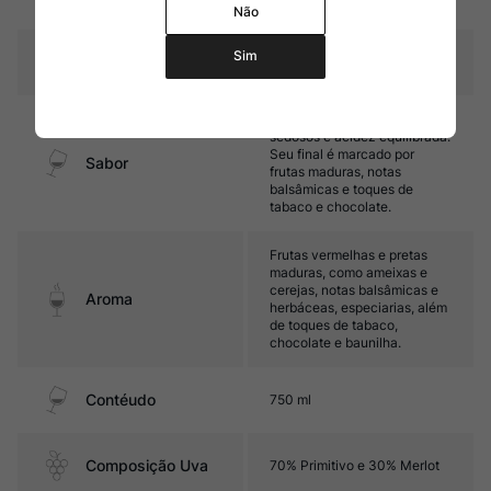
carvalho francês.
Não
Sim
Temperatura
16ºC – 18ºC
Encorpado, com taninos
sedosos e acidez equilibrada.
Seu final é marcado por
Sabor
frutas maduras, notas
balsâmicas e toques de
tabaco e chocolate.
Frutas vermelhas e pretas
maduras, como ameixas e
cerejas, notas balsâmicas e
Aroma
herbáceas, especiarias, além
de toques de tabaco,
chocolate e baunilha.
Contéudo
750 ml
Composição Uva
70% Primitivo e 30% Merlot