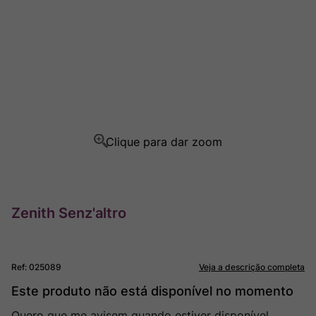
Rocim
8
º
Ver Sacrum
9
º
Champagne
10
º
Zenith Senz'altro
Ref
:
025089
Veja a descrição completa
Este produto não está disponível no momento
Quero que me avisem quando estiver disponível