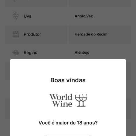
Uva
Antão Vaz
Produtor
Herdade do Rocim
Região
Alentejo
Pais
Portugal
Boas vindas
Amarelo palha com reflexos
Cor
dourados
Graduação Alcóoli
12,0%
ca
Você é maior de 18 anos?
Sem estágio em carvalho.
Fermentação em talhas de
Amadurecimento
barro com os engaços, e