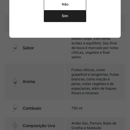
estágio durante 3 meses em
Não
garrafa
Sim
Temperatura
10ºC – 12ºC
Médio corpo, com ótima
acidez e equilíbrio. Seu final
Sabor
de boca é marcado por notas
cítricas, vegetais e final
salino
Frutas cítricas, como
grapefruit e tangerinas, frutas
brancas, como maçãs e
Aroma
peras, notas vegetais e de
especiarias, além de toques
florais e minerais
Contéudo
750 ml
Antão Vaz, Perrum, Rabo de
Composição Uva
Ovelha e Mateúdo