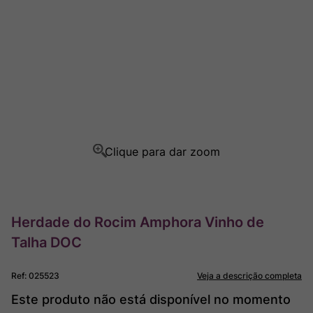
Ver Sacrum
8
º
Rocim
9
º
Champagne
10
º
Herdade do Rocim Amphora Vinho de
Talha DOC
Ref
:
025523
Veja a descrição completa
Este produto não está disponível no momento