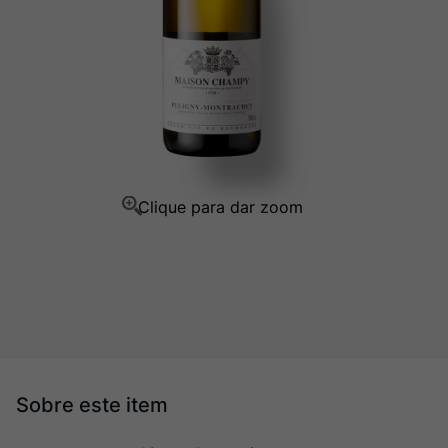
Champagne
10
º