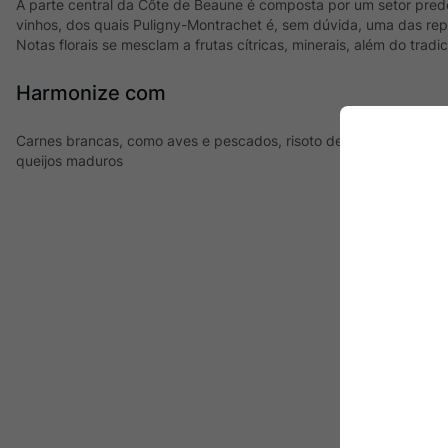
A parte central da Côte de Beaune é composta por um setor pred
vinhos, dos quais Puligny-Montrachet é, sem dúvida, uma das rep
Notas florais se mesclam a frutas cítricas, minerais, além do trad
Harmonize com
Carnes brancas, como aves e pescados, risoto de funghi, pratos 
queijos maduros