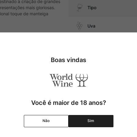
estinado à criação de grandes
resentações mais gloriosas.
Tipo
icional toque de manteiga
Uva
da cozinha mediterrânea e
Produtor
Boas vindas
Região
Pais
Cor
Você é maior de 18 anos?
Graduação Alcóolica
Não
Sim
Amadurecimento