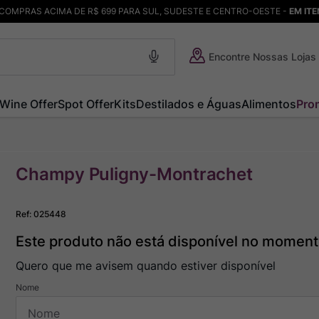
COMPRAS ACIMA DE R$ 699 PARA SUL, SUDESTE E CENTRO-OESTE -
EM IT
Encontre Nossas Lojas
Wine Offer
Spot Offer
Kits
Destilados e Águas
Alimentos
Pro
Champy Puligny-Montrachet
Ref
:
025448
Este produto não está disponível no momen
Quero que me avisem quando estiver disponível