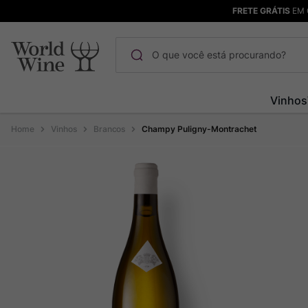
FRETE GRÁTIS
EM 
O que você está procurando?
Termos mais buscados
Vinhos
Maçanita
1
º
Vinhos
Brancos
Champy Puligny-Montrachet
Pinot Noir
2
º
Barolo
3
º
Garzon
4
º
Chablis
5
º
Bodega Garzon
6
º
Pacalet
7
º
Ver Sacrum
8
º
Rocim
9
º