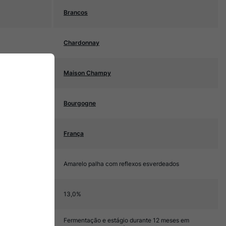
Brancos
Chardonnay
Maison Champy
Bourgogne
França
Amarelo palha com reflexos esverdeados
13,0%
Fermentação e estágio durante 12 meses em