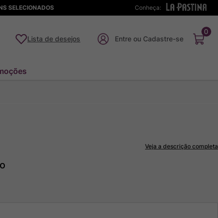
ENS SELECIONADOS
Conheça:
0
Lista de desejos
moções
Veja a descrição completa
to