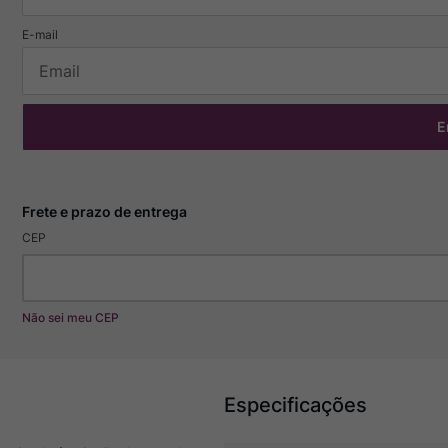
E
CEP
Não sei meu CEP
Especificações