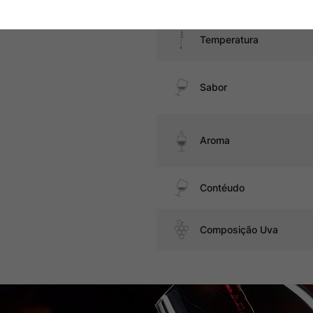
Temperatura
Sabor
Aroma
Contéudo
Composição Uva