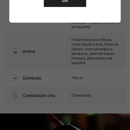
Sim
Médio corpo, com ótima
acidez e cremosidade. Seu
Sabor
final revela notas cítricas, de
pêssegos e toques minerais e
de baunilha
Frutas brancas e cítricas,
como maçãs e lima, frutas de
caroço, como pêssegos e
Aroma
damascos, além de toques
minerais, defumados e de
baunilha
Contéudo
750 ml
Composição Uva
Chardonnay