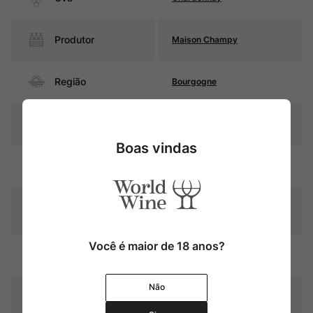
Produtor
Maison Champy
Região
Bourgogne
Pais
França
Boas vindas
Amarelo palha com reflexos
Cor
esverdeados
Graduação Alcóoli
13,5%
ca
Você é maior de 18 anos?
12 meses em barricas de
Amadurecimento
carvalho (25% novas)
Não
Temperatura
10oC – 12oC