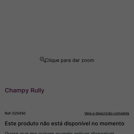
Ver Sacrum
8
º
Champagne
9
º
Rocim
10
º
Champy Rully
Ref
:
025450
Veja a descrição completa
Este produto não está disponível no momento
Quero que me avisem quando estiver disponível