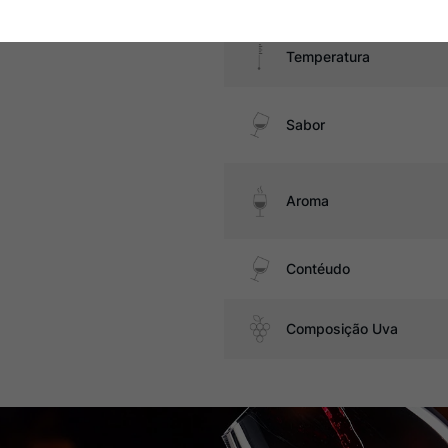
Temperatura
Sabor
Aroma
Contéudo
Composição Uva