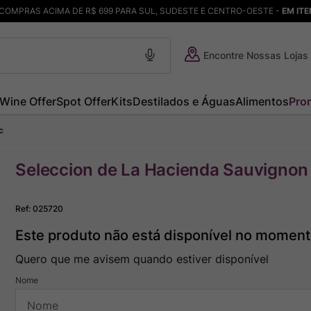
COMPRAS ACIMA DE R$ 699 PARA SUL, SUDESTE E CENTRO-OESTE -
EM IT
Encontre Nossas Lojas
Wine Offer
Spot Offer
Kits
Destilados e Águas
Alimentos
Pro
c
Seleccion de La Hacienda Sauvignon
Ref
:
025720
Este produto não está disponível no momen
Quero que me avisem quando estiver disponível