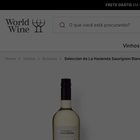
FRETE GRÁTIS
EM 
O que você está procurando?
Termos mais buscados
Vinhos
Maçanita
1
º
Vinhos
Brancos
Seleccion de La Hacienda Sauvignon Blan
Bodega Garzon
2
º
Pinot Noir
3
º
Barolo
4
º
Pacalet
5
º
Garzon
6
º
Chablis
7
º
Champagne
8
º
Rocim
9
º