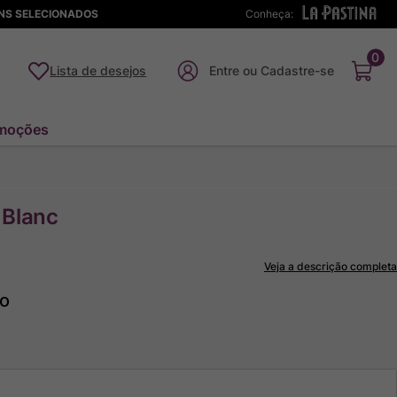
ENS SELECIONADOS
Conheça:
0
Lista de desejos
moções
 Blanc
Veja a descrição completa
to