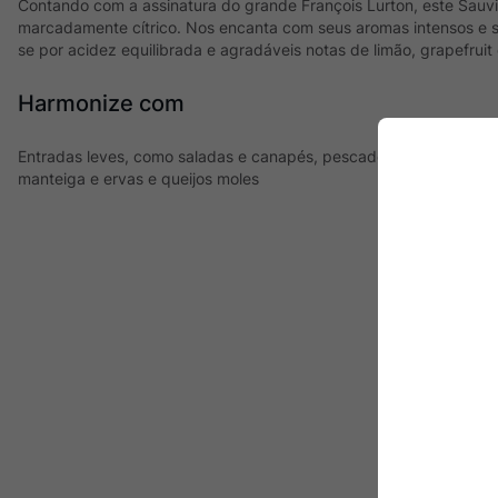
Contando com a assinatura do grande François Lurton, este Sauvi
marcadamente cítrico. Nos encanta com seus aromas intensos e s
se por acidez equilibrada e agradáveis notas de limão, grapefruit
Harmonize com
Entradas leves, como saladas e canapés, pescados e frutos do m
manteiga e ervas e queijos moles