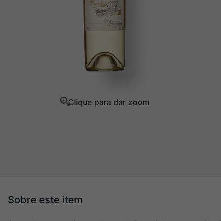
Ver Sacrum
10
º