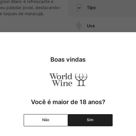
gnon Blanc é refrescante e
eu paladar jovial, destacando-
Tipo
 e toques de maracujá.
Uva
ar, massas salteadas com
Produtor
Boas vindas
Região
Pais
Cor
Você é maior de 18 anos?
Graduação Alcóolica
Não
Sim
Amadurecimento