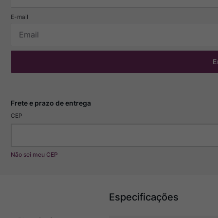
E
CEP
Não sei meu CEP
Especificações