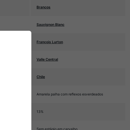
Brancos
Sauvignon Blanc
François Lurton
Valle Central
Chile
Amarela palha com reflexos esverdeados
13%
Sem estágio em carvalho