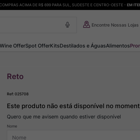
COMPRAS ACIMA DE R$ 699 PARA SUL, SUDESTE E CENTRO-OESTE -
EM IT
Encontre Nossas Lojas
Wine Offer
Spot Offer
Kits
Destilados e Águas
Alimentos
Pro
Reto
Ref
:
025708
Este produto não está disponível no momen
Quero que me avisem quando estiver disponível