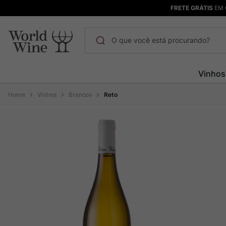
FRETE GRÁTIS
EM 
O que você está procurando?
Termos mais buscados
Vinhos
Maçanita
1
º
Vinhos
Brancos
Reto
Pinot Noir
2
º
Barolo
3
º
Chablis
4
º
Bodega Garzon
5
º
Garzon
6
º
Pacalet
7
º
Rocim
8
º
Ver Sacrum
9
º