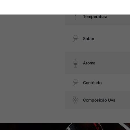
Temperatura
Sabor
Aroma
Contéudo
Composição Uva