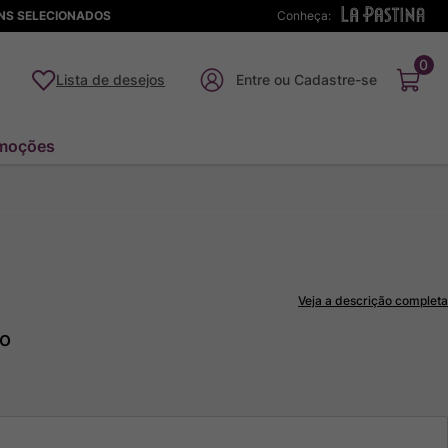
ENS SELECIONADOS
Conheça:
0
Lista de desejos
moções
Veja a descrição completa
to