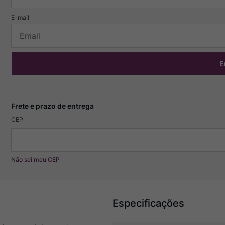
E
CEP
Não sei meu CEP
Especificações