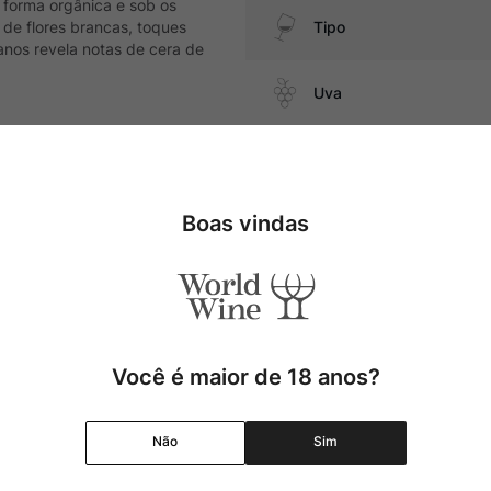
 forma orgânica e sob os
 de flores brancas, toques
Tipo
nos revela notas de cera de
Uva
Produtor
elos
Boas vindas
Região
Pais
Cor
Você é maior de 18 anos?
Graduação Alcóolica
Não
Sim
Amadurecimento