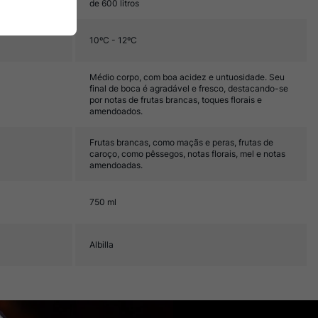
de 600 litros
10ºC - 12ºC
Médio corpo, com boa acidez e untuosidade. Seu
final de boca é agradável e fresco, destacando-se
por notas de frutas brancas, toques florais e
amendoados.
Frutas brancas, como maçãs e peras, frutas de
caroço, como pêssegos, notas florais, mel e notas
amendoadas.
750 ml
Albilla