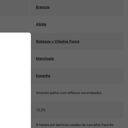
Brancos
Albilla
Bodegas y Viñedos Ponce
Manchuela
Espanha
Amarelo palha com reflexos esverdeados
13,5%
8 meses em barricas usadas de carvalho francês