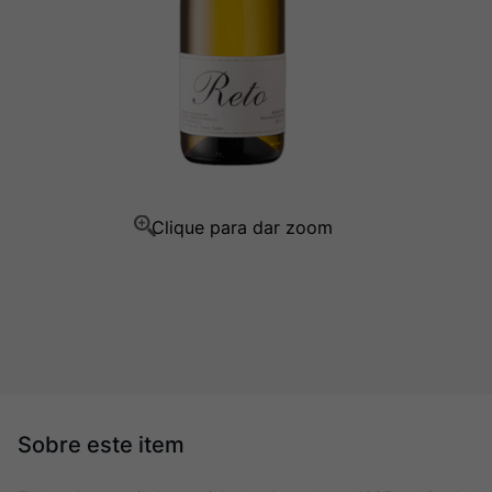
Champagne
10
º