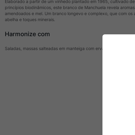
Elaborado a partir de um vinhedo plantado em 1965, cultivado de
princípios biodinâmicos, este branco de Manchuela revela aromas
amendoados e mel. Um branco longevo e complexo, que com os a
abelha e toques minerais.
Harmonize com
Saladas, massas salteadas em manteiga com ervas, queijos amar