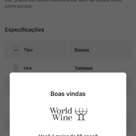
como burrata
Especificações
Tipo
Brancos
Uva
Trebbiano
Produtor
Tenute Rossetti
Boas vindas
Região
Toscana
Pais
Itália