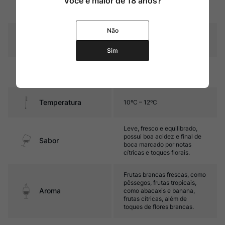
Você é maior de 18 anos?
Amarelo palha com reflexos
Cor
esverdeados
Não
Graduação Alcóoli
12,5%
ca
Sim
Amadurecimento
Sem estágio em carvalho
Temperatura
10ºC – 12ºC
Leve, fresco e equilibrado,
possui boa acidez e final de
Sabor
boca marcado por notas
cítricas e toques florais.
Frutas brancas frescas, como
pêssegos, frutas tropicais,
Aroma
como abacaxis e banana,
frutas cítricas, além de
toques de flores brancas.