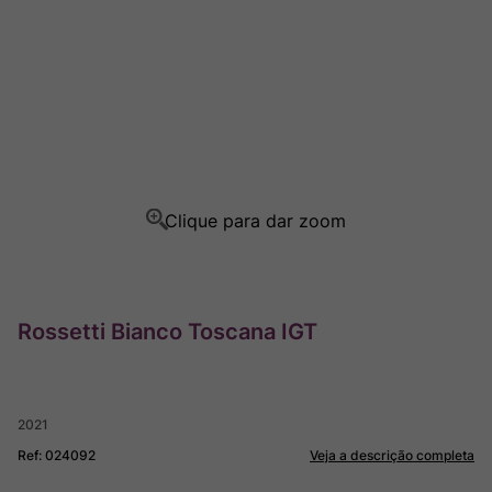
Rocim
8
º
Ver Sacrum
9
º
Champagne
10
º
Rossetti Bianco Toscana IGT
2021
Ref
:
024092
Veja a descrição completa