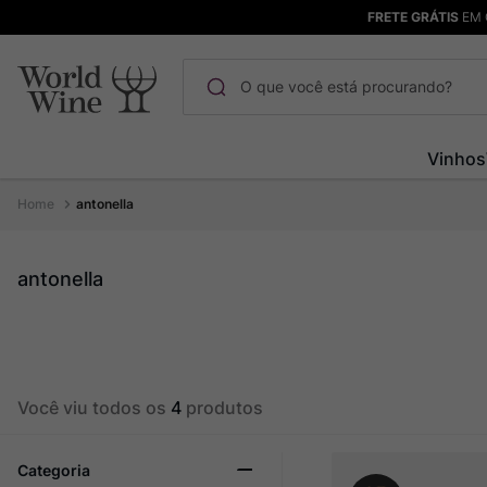
FRETE GRÁTIS
EM 
O que você está procurando?
Termos mais buscados
Vinhos
Maçanita
1
º
antonella
Pinot Noir
2
º
Barolo
3
º
antonella
Garzon
4
º
Chablis
5
º
Bodega Garzon
6
º
Você viu todos os
4
produtos
Pacalet
7
º
Ver Sacrum
8
º
Categoria
Rocim
9
º