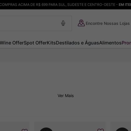
COMPRAS ACIMA DE R$ 699 PARA SUL, SUDESTE E CENTRO-OESTE -
EM IT
Encontre Nossas Lojas
Wine Offer
Spot Offer
Kits
Destilados e Águas
Alimentos
Pro
Ver Mais