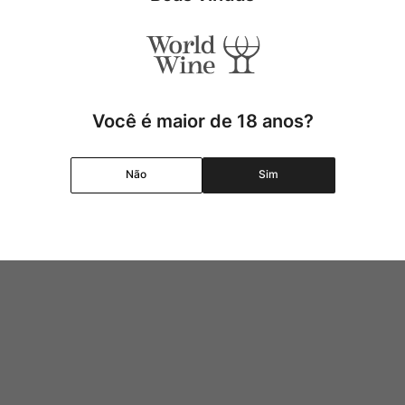
,
00
R$
109
,
00
P
Adicionar
Adicionar
Você é maior de 18 anos?
Não
Sim