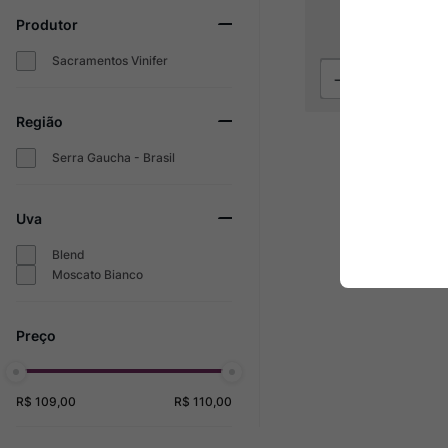
R$
109
Produtor
Sacramentos Vinifer
Região
Serra Gaucha - Brasil
Uva
Blend
Moscato Bianco
R$ 109,00
R$ 110,00