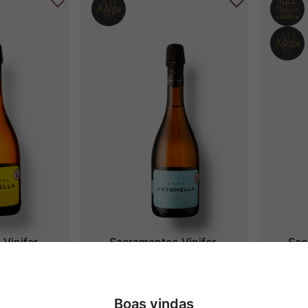
Vinifer 
Sacramentos Vinifer 
Sac
oscatel
Antonella Brut
Ant
Boas vindas