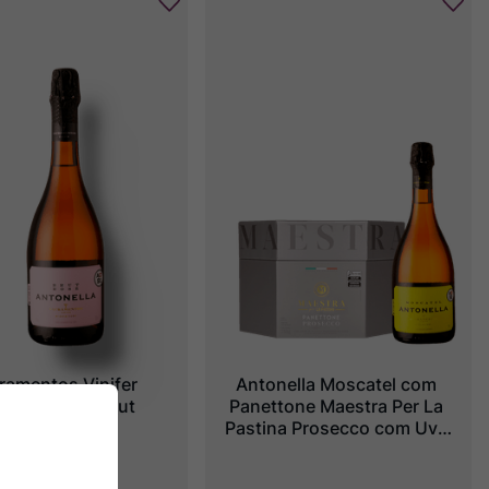
ramentos Vinifer 
Antonella Moscatel com 
onella Rosé Brut
Panettone Maestra Per La 
Pastina Prosecco com Uva 
Passa