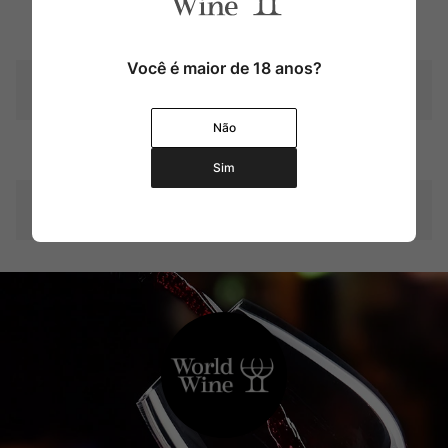
Contém Produto Alergêni
Não
co
Você é maior de 18 anos?
Produtor
Maestra per La Pastina
Não
Pais
Itália
Sim
Contéudo
500 ml