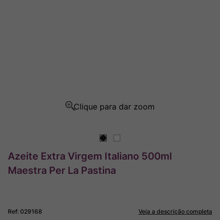
Rocim
8
º
Ver Sacrum
9
º
Champagne
10
º
Azeite Extra Virgem Italiano 500ml
Maestra Per La Pastina
Ref
:
029168
Veja a descrição completa