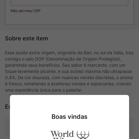
Não sei meu CEP
Esse azeite extra virgem, originário de Bari, no sul da Itália, traz
consigo o selo DOP (Denominação de Origem Protegida),
garantindo seus benefícios. Seu sabor é marcante, com um
toque levemente picante, e sua acidez máxima não ultrapassa
0,4%. De cor dourada, com nuances verdes discretas, o aroma
é fresco, remetendo a azeitonas verdes e especiarias, criando
uma experiência única para o paladar.
Especificações
Boas vindas
Tipo
Azeites