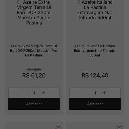
Ver Sacrum
8
º
Rocim
9
º
Champagne
10
º
Azeite Extra Virgem Terra Di 
Azeite Italiano La Pastina 
Bari DOP 250ml Maestra Per 
Extravirgem Nao Filtrado 
La Pastina
500ml
R$
72
,
00
R$
61
,
20
R$
124
,
40
Adicionar
Adicionar