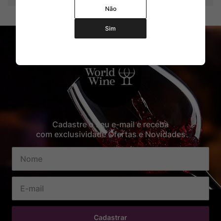
Não
Sim
Cadastre o seu e-mail e receba
com exclusividade Ofertas e Novidades
Cadastrar