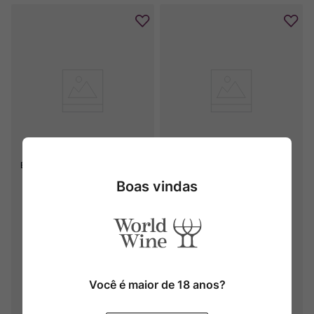
CARM Azeite de Oliva 
CARM Azeite de Oliva 
Extravirgem Orgânico Clássico 
Extravirgem Orgânico 
(500ml)
Praemium (250ml)
Boas vindas
Você é maior de 18 anos?
Produto Indisponível
Produto Indisponível