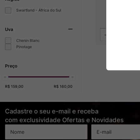
Swartland - África do Sul
R$
159
Uva
Chenin Blanc
Pinotage
R$ 159,00
R$ 160,00
Cadastre o seu e-mail e receba
com exclusividade Ofertas e Novidades