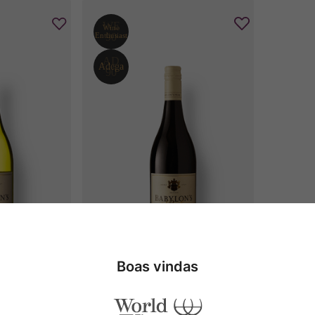
Boas vindas
k Chenin 
Babylon's Peak Pinotage
2022