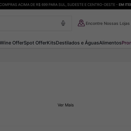
COMPRAS ACIMA DE R$ 699 PARA SUL, SUDESTE E CENTRO-OESTE -
EM IT
Encontre Nossas Lojas
Wine Offer
Spot Offer
Kits
Destilados e Águas
Alimentos
Pro
Ver Mais