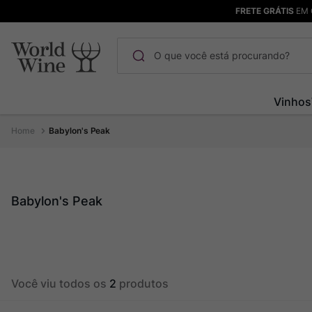
FRETE GRÁTIS
EM 
O que você está procurando?
Termos mais buscados
Vinhos
Maçanita
1
º
Babylon's Peak
Pinot Noir
2
º
Barolo
3
º
Garzon
4
º
Babylon's Peak
Chablis
5
º
Bodega Garzon
6
º
Pacalet
7
º
Você viu todos os
2
produtos
Ver Sacrum
8
º
Rocim
9
º