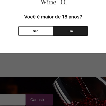
,
00
R$
159
,
00
Você é maior de 18 anos?
Adicionar
Adicionar
Não
Sim
Cadastrar