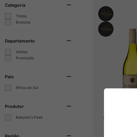
Categoria
Champagne
10
º
Tintos
Brancos
Departamento
Vinhos
Promoção
Pais
África do Sul
Produtor
Babylon's Pea
Babylon's Peak
Blanc
2023
Região