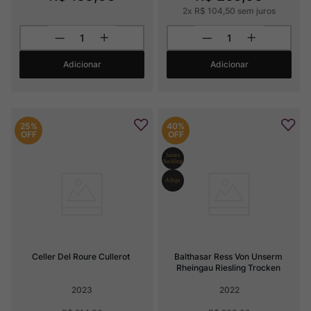
2
x
R$
104
,
50
sem juros
Adicionar
Adicionar
25%
40%
OFF
OFF
Celler Del Roure Cullerot
Balthasar Ress Von Unserm 
Rheingau Riesling Trocken
2023
2022