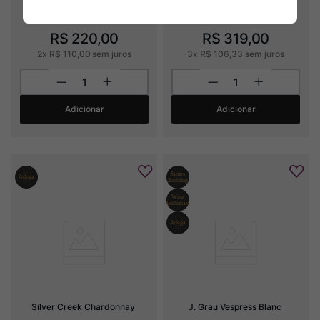
R$
220
,
00
R$
319
,
00
2
x
R$
110
,
00
sem juros
3
x
R$
106
,
33
sem juros
Adicionar
Adicionar
Silver Creek Chardonnay
J. Grau Vespress Blanc