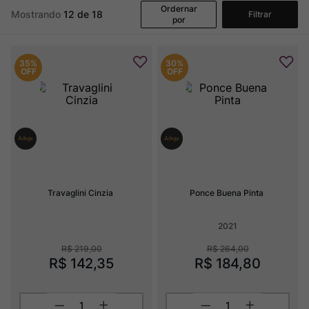
Ver Sacrum
8
º
Ordernar
Mostrando
12 de 18
Filtrar
por
Rocim
9
º
Champagne
10
º
35%
30%
OFF
OFF
Travaglini Cinzia
Ponce Buena Pinta
2021
R$
219
,
00
R$
264
,
00
R$
142
,
35
R$
184
,
80