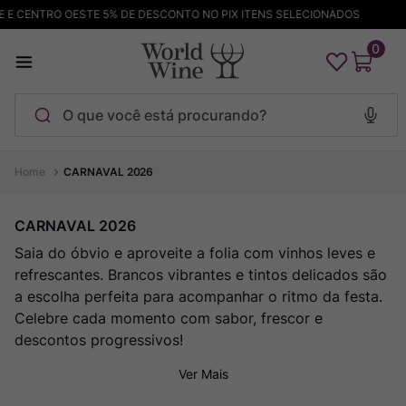
 CENTRO OESTE 5% DE DESCONTO NO PIX ITENS SELECIONADOS
FR
0
O que você está procurando?
Termos mais buscados
CARNAVAL 2026
Maçanita
1
º
CARNAVAL 2026
Pinot Noir
2
º
Saia do óbvio e aproveite a folia com vinhos leves e
Barolo
3
º
refrescantes. Brancos vibrantes e tintos delicados são
a escolha perfeita para acompanhar o ritmo da festa.
Garzon
4
º
Celebre cada momento com sabor, frescor e
Chablis
5
º
descontos progressivos!
Bodega Garzon
6
º
Ver Mais
Pacalet
7
º