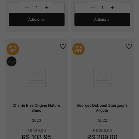
Adicionar
Adicionar
45%
29%
OFF
OFF
Chante Bise Origine Nature 
Georges Duboeuf Bourgogne 
Blanc
Aligoté
2023
2022
R$
189
,
00
R$
296
,
00
R$
103
,
95
R$
209
,
00