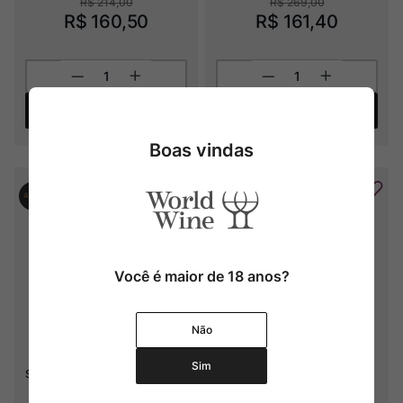
R$
214
,
00
R$
269
,
00
R$
160
,
50
R$
161
,
40
Adicionar
Adicionar
Boas vindas
Você é maior de 18 anos?
Não
Weinrieder Ried 
Rocim Fresh From Amphora 
Sim
Schneiderberg Grüner Veltliner
(1000ml)
2020
2023