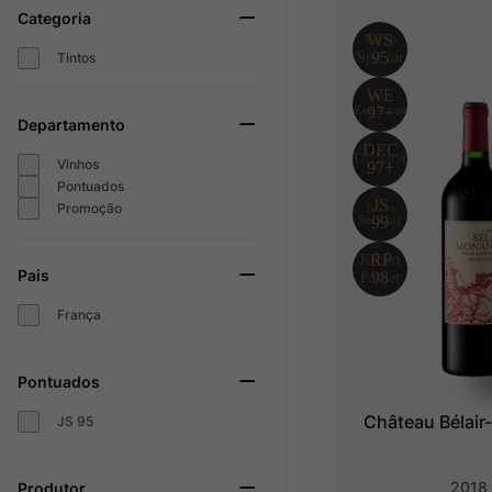
Categoria
Ver Sacrum
10
º
Tintos
Departamento
Vinhos
Pontuados
Promoção
Pais
França
Pontuados
Château Bélai
JS 95
2018
Produtor