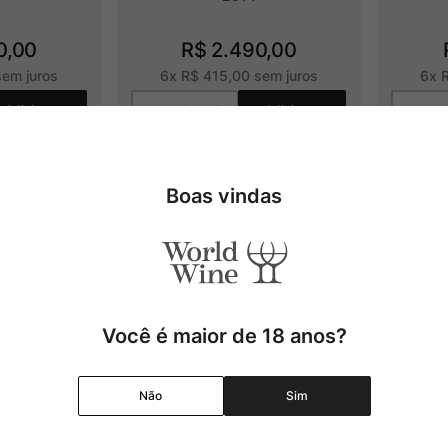
0
,
00
R$
2
.
490
,
00
em juros
6
x
R$
415
,
00
sem juros
6
x
Adicionar
Adicionar
Boas vindas
Você é maior de 18 anos?
Não
Sim