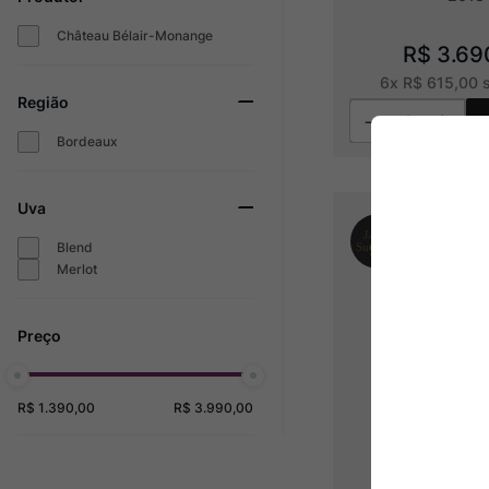
Château Bélair-Monange
R$
3
.
69
6
x
R$
615
,
00
s
Região
Bordeaux
Uva
Blend
Merlot
R$ 1.390,00
R$ 3.990,00