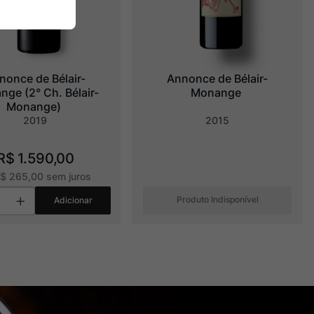
nonce de Bélair-
Annonce de Bélair-
ge (2° Ch. Bélair-
Monange
Monange)
2019
2015
R$
1
.
590
,
00
R$
265
,
00
sem juros
Produto Indisponível
Adicionar