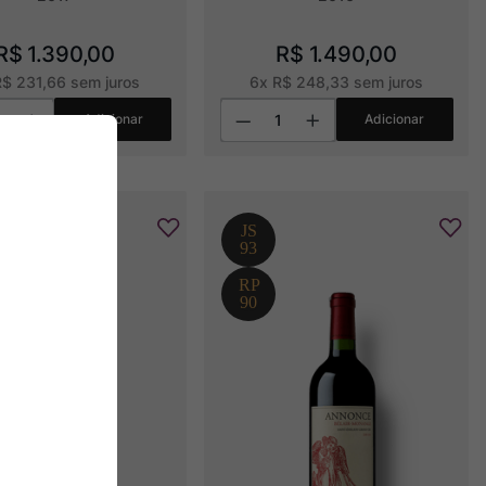
R$
1
.
390
,
00
R$
1
.
490
,
00
R$
231
,
66
sem juros
6
x
R$
248
,
33
sem juros
Adicionar
Adicionar