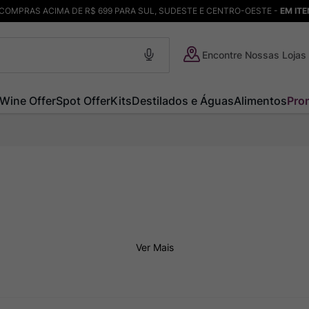
COMPRAS ACIMA DE R$ 699 PARA SUL, SUDESTE E CENTRO-OESTE -
EM IT
Encontre Nossas Lojas
Wine Offer
Spot Offer
Kits
Destilados e Águas
Alimentos
Pro
Ver Mais