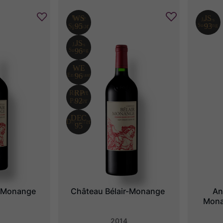
r-Monange
Château Bélair-Monange
An
Monan
2014