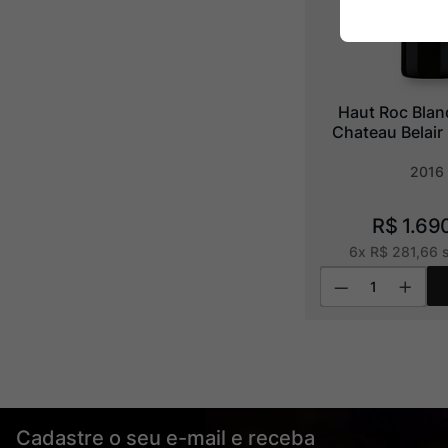
Haut Roc Blan
Chateau Belai
2016
R$
1
.
69
6
x
R$
281
,
66
s
Cadastre o seu e-mail e receba