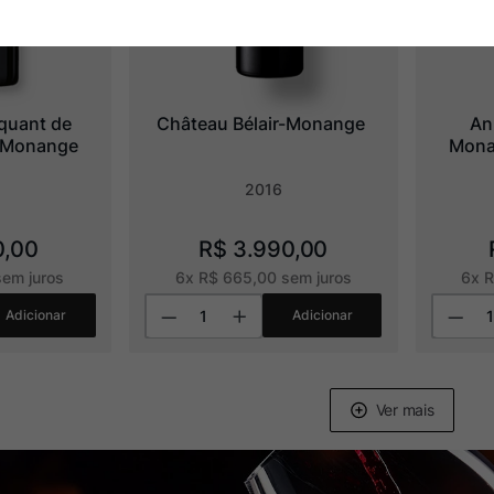
quant de 
Château Bélair-Monange
An
r Monange
Monan
2016
0
,
00
R$
3
.
990
,
00
em juros
6
x
R$
665
,
00
sem juros
6
x
Adicionar
Adicionar