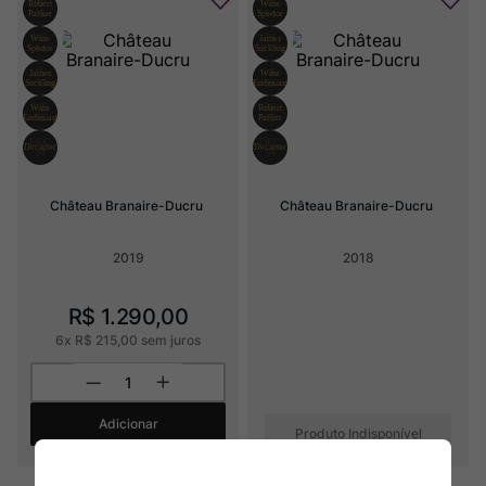
Château Branaire-Ducru
Château Branaire-Ducru
2019
2018
R$
1
.
290
,
00
6
x
R$
215
,
00
sem juros
Adicionar
Produto Indisponível