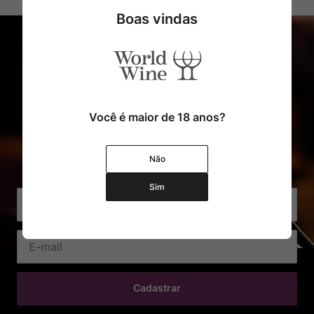
Boas vindas
Você é maior de 18 anos?
Cadastre o seu e-mail e receba
Não
com exclusividade Ofertas e Novidades
Sim
Cadastrar