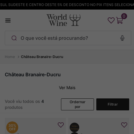
SUL SUDESTE E CENTRO OESTE 5% DE DESCONTO NO PIX ITENS SELECIONA
0
O que você está procurando?
Termos mais buscados
Château Branaire-Ducru
Maçanita
1
º
Château Branaire-Ducru
Pinot Noir
2
º
Ver Mais
Barolo
3
º
Chablis
4
º
Você viu todos os
4
Ordernar
Filtrar
por
produtos
Bodega Garzon
5
º
Garzon
6
º
30%
Pacalet
7
º
OFF