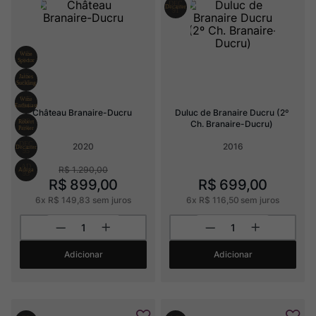
Rocim
8
º
Ver Sacrum
9
º
Champagne
10
º
Château Branaire-Ducru
Duluc de Branaire Ducru (2º 
Ch. Branaire-Ducru)
2020
2016
R$
1
.
290
,
00
R$
899
,
00
R$
699
,
00
6
x
R$
149
,
83
sem juros
6
x
R$
116
,
50
sem juros
Adicionar
Adicionar