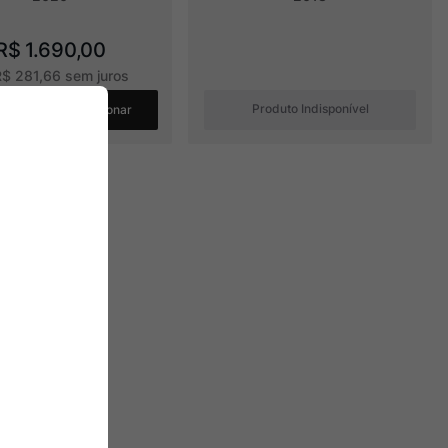
R$
1
.
690
,
00
R$
281
,
66
sem juros
Produto Indisponível
Adicionar