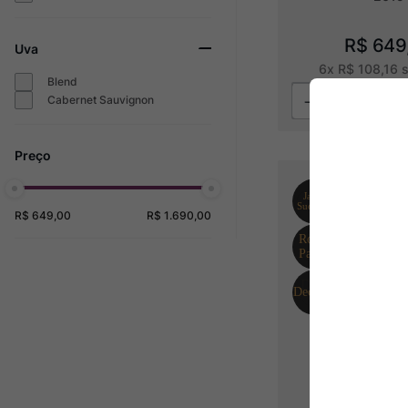
R$
649
Uva
6
x
R$
108
,
16
s
Blend
Cabernet Sauvignon
R$ 649,00
R$ 1.690,00