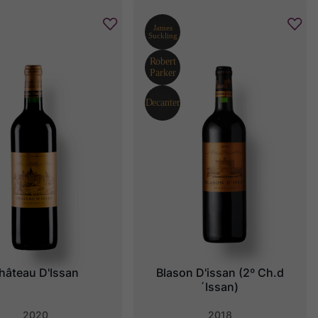
hâteau D'Issan
Blason D'issan (2º Ch.d
´Issan)
2020
2018