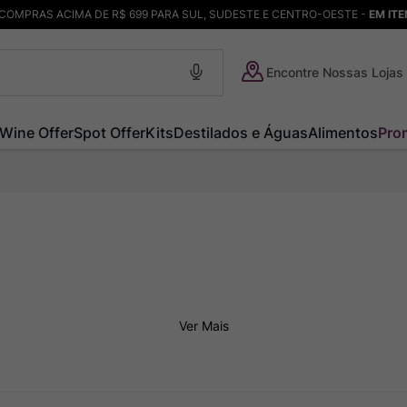
COMPRAS ACIMA DE R$ 699 PARA SUL, SUDESTE E CENTRO-OESTE -
EM IT
Encontre Nossas Lojas
Wine Offer
Spot Offer
Kits
Destilados e Águas
Alimentos
Pro
Ver Mais