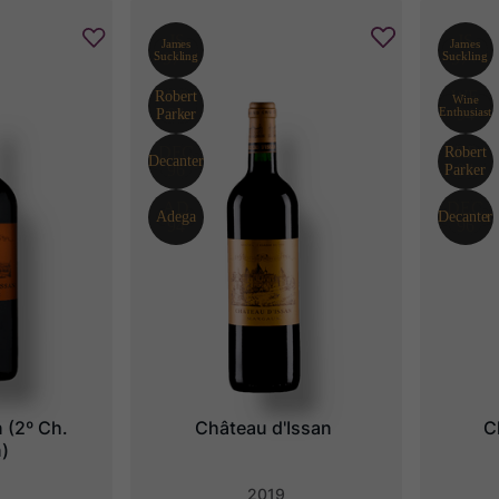
 (2º Ch. 
Château d'Issan
C
n)
2019