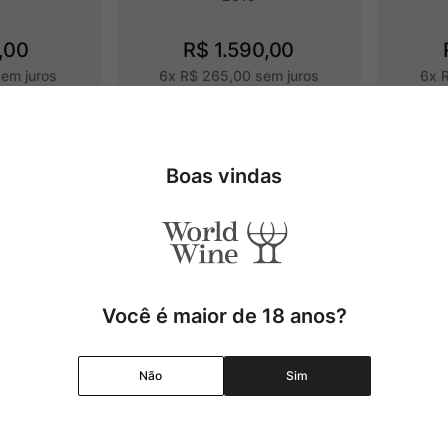
,
00
R$
1
.
590
,
00
em juros
6
x
R$
265
,
00
sem juros
6
x
Adicionar
Adicionar
Boas vindas
Você é maior de 18 anos?
Não
Sim