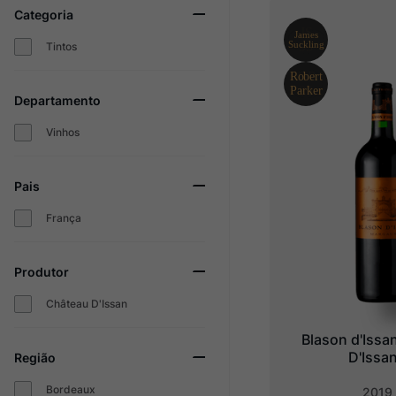
Categoria
Champagne
10
º
Tintos
Departamento
Vinhos
Pais
França
Produtor
Château D'Issan
Blason d'Issan
D'Issa
Região
Bordeaux
2019