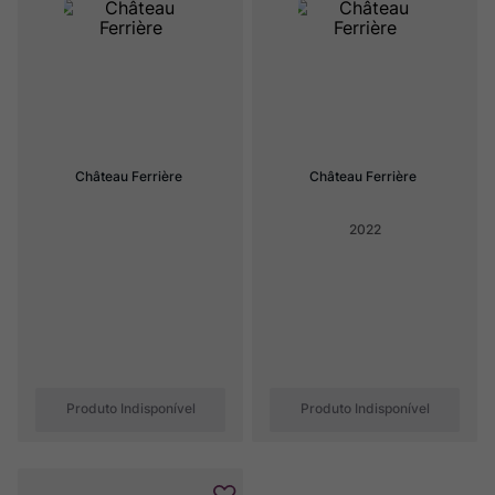
Rocim
8
º
Ver Sacrum
9
º
Champagne
10
º
Château Ferrière
Château Ferrière
2022
Produto Indisponível
Produto Indisponível