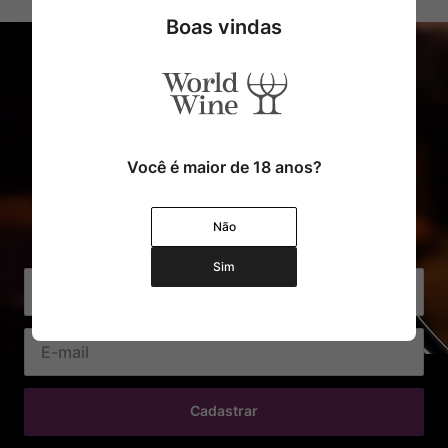
Boas vindas
Você é maior de 18 anos?
Cadastre o seu e-mail e receba
Não
com exclusividade Ofertas e Novidades
Sim
Cadastrar