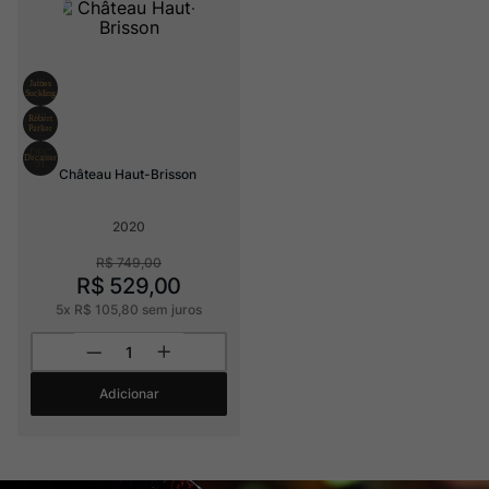
Champagne
8
º
Rocim
9
º
Ver Sacrum
10
º
Château Haut-Brisson
2020
R$
749
,
00
R$
529
,
00
5
x
R$
105
,
80
sem juros
Adicionar