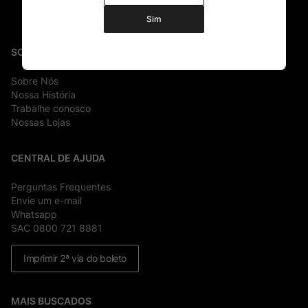
Sim
SOBRE
Sobre Nós
Nossa História
Trabalhe conosco
Nossas Lojas
CENTRAL DE AJUDA
Perguntas Frequentes
Envie um e-mail
Whatsapp
SAC 0800 721 8881
Imprimir 2ª via do boleto
MAIS BUSCADOS