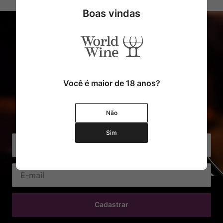
Boas vindas
Você é maior de 18 anos?
Cadastre o seu e-mail e receba
Não
com exclusividade Ofertas e Novidades
Sim
Cadastrar