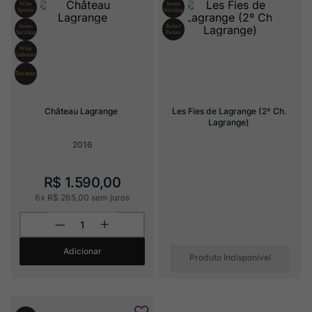
Ver Sacrum
8
º
Rocim
9
º
Champagne
10
º
Château Lagrange
Les Fies de Lagrange (2º Ch. 
Lagrange)
2016
R$
1
.
590
,
00
6
x
R$
265
,
00
sem juros
Adicionar
Produto Indisponível