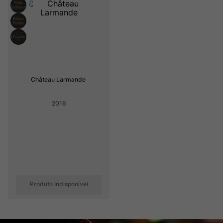
Rocim
8
º
Ver Sacrum
9
º
Champagne
10
º
Château Larmande
2016
Produto Indisponível