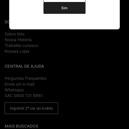
Sim
SOBRE
Sobre Nós
Nossa História
Trabalhe conosco
Nossas Lojas
CENTRAL DE AJUDA
Perguntas Frequentes
Envie um e-mail
Whatsapp
SAC 0800 721 8881
Imprimir 2ª via do boleto
MAIS BUSCADOS