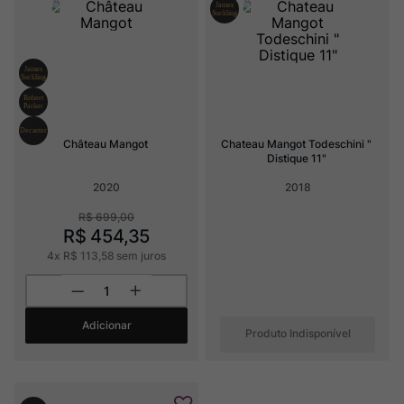
Rocim
8
º
Ver Sacrum
9
º
Champagne
10
º
Château Mangot
Chateau Mangot Todeschini " 
Distique 11"
2020
2018
R$
699
,
00
R$
454
,
35
4
x
R$
113
,
58
sem juros
Adicionar
Produto Indisponível