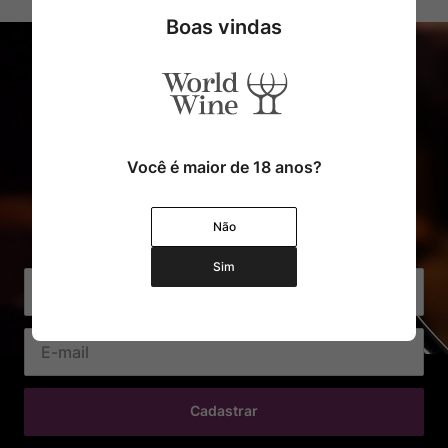
Boas vindas
Você é maior de 18 anos?
Cadastre o seu e-mail e receba
Não
com exclusividade Ofertas e Novidades
Sim
Cadastrar