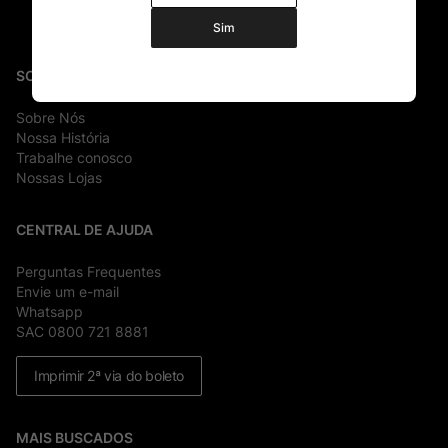
Sim
SOBRE
Sobre Nós
Nossa História
Trabalhe conosco
Nossas Lojas
CENTRAL DE AJUDA
Perguntas Frequentes
Envie um e-mail
Whatsapp
SAC 0800 721 8881
Imprimir 2ª via do boleto
MAIS BUSCADOS