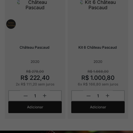
Ver Sacrum
8
º
Rocim
9
º
Champagne
10
º
Château Pascaud
Kit 6 Château Pascaud
2020
2020
R$
278
,
00
R$
1
.
668
,
00
R$
222
,
40
R$
1
.
000
,
80
2
x
R$
111
,
20
sem juros
6
x
R$
166
,
80
sem juros
Adicionar
Adicionar