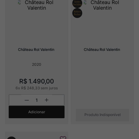
Champagne
8
º
Rocim
9
º
Ver Sacrum
10
º
Château Rol Valentin
Château Rol Valentin
2020
R$
1
.
490
,
00
6
x
R$
248
,
33
sem juros
Adicionar
Produto Indisponível