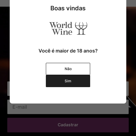
Boas vindas
Você é maior de 18 anos?
Cadastre o seu e-mail e receba
Não
com exclusividade Ofertas e Novidades
Sim
Cadastrar