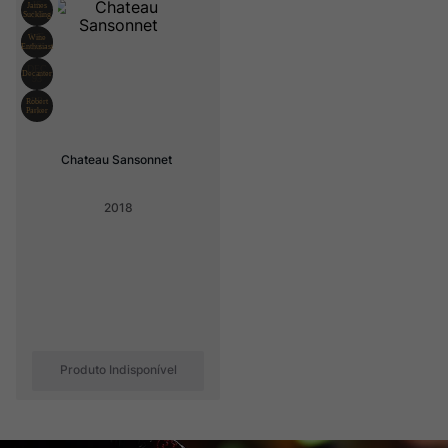
Rocim
8
º
Ver Sacrum
9
º
Champagne
10
º
Chateau Sansonnet
2018
Produto Indisponível