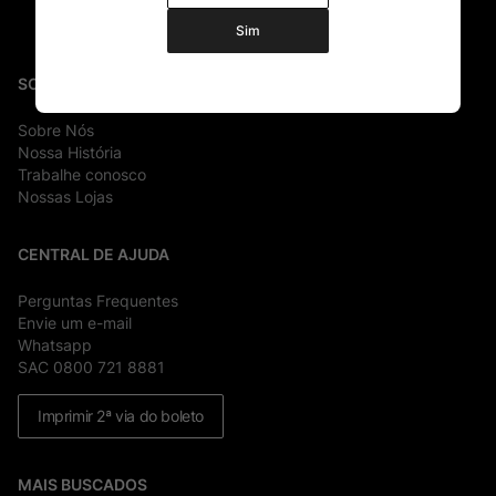
Sim
SOBRE
Sobre Nós
Nossa História
Trabalhe conosco
Nossas Lojas
CENTRAL DE AJUDA
Perguntas Frequentes
Envie um e-mail
Whatsapp
SAC 0800 721 8881
Imprimir 2ª via do boleto
MAIS BUSCADOS