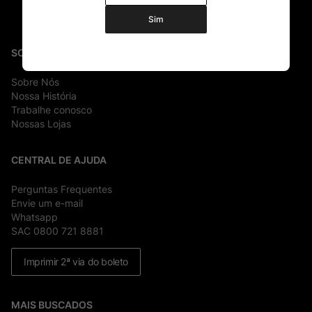
Sim
SOBRE
Sobre Nós
Nossa História
Trabalhe conosco
Nossas Lojas
CENTRAL DE AJUDA
Perguntas Frequentes
Envie um e-mail
Whatsapp
SAC 0800 721 8881
Imprimir 2ª via do boleto
MAIS BUSCADOS