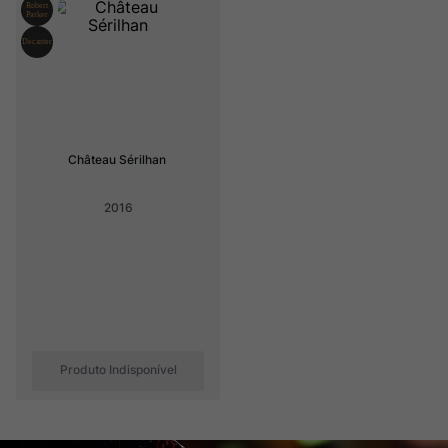
Rocim
8
º
Ver Sacrum
9
º
Champagne
10
º
Château Sérilhan
2016
Produto Indisponível