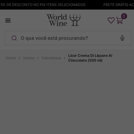
% DE DESCONTO NO PIX ITENS SELECIONADOS
FRETE GRÁTIS ACI
0
O que você está procurando?
Termos mais buscados
Licor Crema Di Liquore Al
Vinhos
Sobremesa
Cioccolato (500 ml)
Maçanita
1
º
Pinot Noir
2
º
Barolo
3
º
Chablis
4
º
Garzon
5
º
Pacalet
6
º
Bodega Garzon
7
º