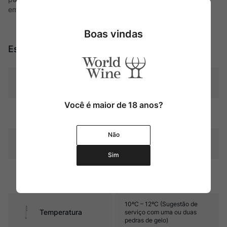
em todos os tipos de frutas.
Boas vindas
Especificações
Tipo
Sobremesa
Você é maior de 18 anos?
Região
Umbria
Não
Pais
Itália
Sim
Graduação Alcóoli
15,0%
ca
10ºC – 12ºC (Sugestão de
Temperatura
serviço com uma ou duas
pedras de gelo)