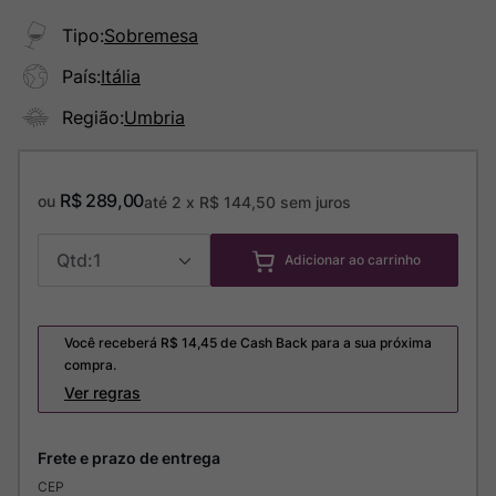
Tipo
:
Sobremesa
País
:
Itália
Região
:
Umbria
R$
289
,
00
ou
até
2
x
R$
144
,
50
sem juros
1
Adicionar ao carrinho
Você receberá R$
14,45
de Cash Back para a sua próxima
compra.
Ver regras
CEP