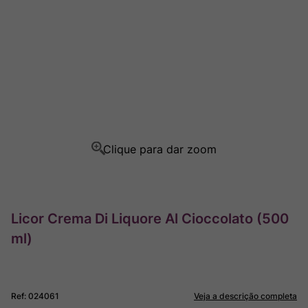
Ver Sacrum
8
º
Champagne
9
º
Rocim
10
º
Licor Crema Di Liquore Al Cioccolato (500
ml)
Ref
:
024061
Veja a descrição completa