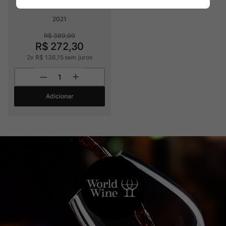
2021
R$
389
,
00
R$
272
,
30
2
x
R$
136
,
15
sem juros
Adicionar