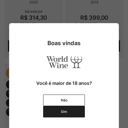
2020
2019
R$
449
,
00
R$
314
,
30
R$
399
,
00
3
x
R$
104
,
76
sem juros
3
x
R$
133
,
00
sem juros
Boas vindas
Adicionar
Adicionar
30%
OFF
Você é maior de 18 anos?
Não
Sim
Synthesis Malbec