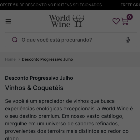
STE 5% DE DESCONTO NO PIX ITENS SELECIONADOS
FRETE GRÁTI
0
O que você está procurando?
Termos mais buscados
Desconto Progressivo Julho
Maçanita
1
º
Desconto Progressivo Julho
Pinot Noir
2
º
Vinhos & Coquetéis
Barolo
3
º
Se você é um apreciador de vinhos que busca
Chablis
4
º
experiências enológicas excepcionais, a World Wine é
Bodega Garzon
5
º
o seu destino premium. Em nosso vasto catálogo,
Garzon
6
º
mergulhe em um universo de sabores refinados,
provenientes dos terroirs mais distintos ao redor do
Pacalet
7
º
globo.