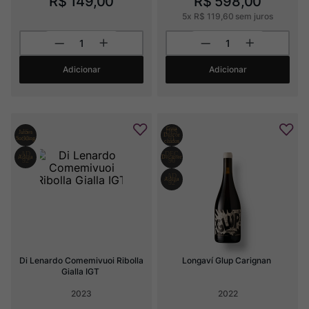
R$
149
,
00
R$
598
,
00
5
x
R$
119
,
60
sem juros
Adicionar
Adicionar
Di Lenardo Comemivuoi Ribolla 
Longaví Glup Carignan
Gialla IGT
2023
2022