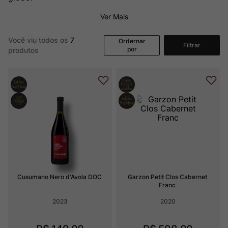
Rocim
8
º
Ver Mais
Ver Sacrum
9
º
Champagne
10
º
Você viu todos os
7
Ordernar
Filtrar
por
produtos
Cusumano Nero d'Avola DOC
Garzon Petit Clos Cabernet 
Franc
2023
2020