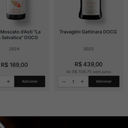
 Moscato d'Asti "La 
Travaglini Gattinara DOCG
 Selvatica" DOCG
2024
2022
R$
439
,
00
R$
169
,
00
4
x
R$
109
,
75
sem juros
Adicionar
Adicionar