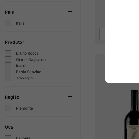
Pais
R$
299
2
x
R$
149
,
50
s
Itália
Produtor
Bruno Rocca
Gianni Gagliardo
Icardi
Paolo Scavino
Travaglini
Região
Piemonte
Uva
Barbera