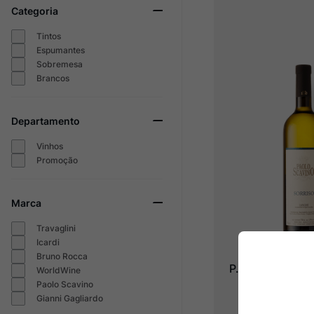
Categoria
Tintos
Espumantes
Sobremesa
Brancos
Departamento
Vinhos
Promoção
Marca
Travaglini
Icardi
Bruno Rocca
P. Scavino Lang
WorldWine
"Sorriso"
Paolo Scavino
Gianni Gagliardo
2024