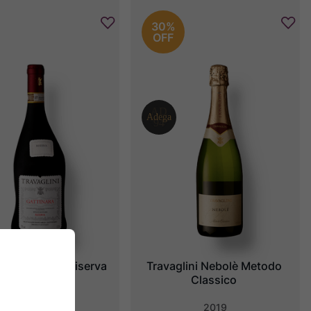
30%
OFF
ini Gattinara Riserva 
Travaglini Nebolè Metodo 
DOCG
Classico
2019
2019