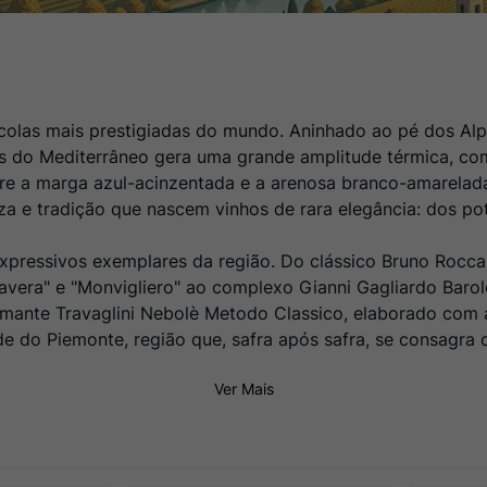
ícolas mais prestigiadas do mundo. Aninhado ao pé dos Alp
sas do Mediterrâneo gera uma grande amplitude térmica, co
entre a marga azul-acinzentada e a arenosa branco-amarelad
a e tradição que nascem vinhos de rara elegância: dos pot
xpressivos exemplares da região. Do clássico Bruno Rocca 
era" e "Monvigliero" ao complexo Gianni Gagliardo Barolo
mante Travaglini Nebolè Metodo Classico, elaborado com a
de do Piemonte, região que, safra após safra, se consagra
Ver Mais