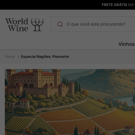
FRETE GRÁTIS
EM 
O que você está procurando?
Termos mais buscados
Vinhos
Maçanita
1
º
Especial Regiões: Piemonte
Pinot Noir
2
º
Barolo
3
º
Chablis
4
º
Bodega Garzon
5
º
Garzon
6
º
Pacalet
7
º
Rocim
8
º
Ver Sacrum
9
º