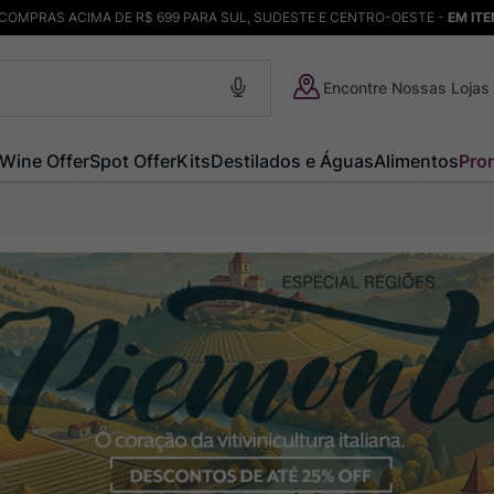
COMPRAS ACIMA DE R$ 699 PARA SUL, SUDESTE E CENTRO-OESTE -
EM IT
Encontre Nossas Lojas
Wine Offer
Spot Offer
Kits
Destilados e Águas
Alimentos
Pro