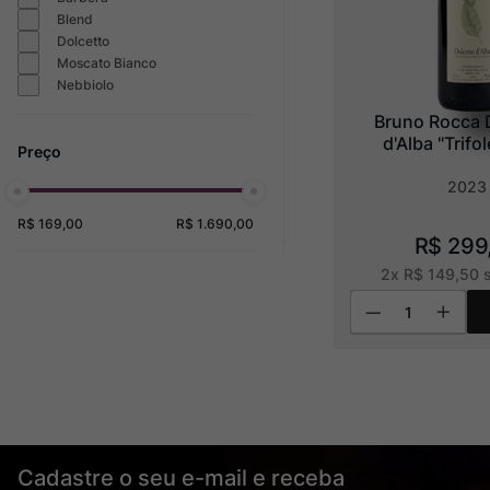
Blend
Dolcetto
Moscato Bianco
Nebbiolo
Bruno Rocca D
d'Alba "Trifo
2023
R$ 169,00
R$ 1.690,00
R$
299
2
x
R$
149
,
50
s
Cadastre o seu e-mail e receba