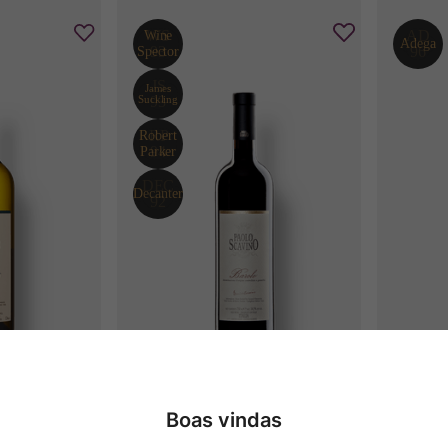
he Bianco 
P. Scavino Barolo DOCG
Travagl
 DOC
Boas vindas
2021