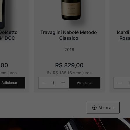
olcetto 
Travaglini Nebolè Metodo 
Icardi
lé" DOC
Classico
Rosa
2018
,
00
R$
829
,
00
em juros
6
x
R$
138
,
16
sem juros
Adicionar
Adicionar