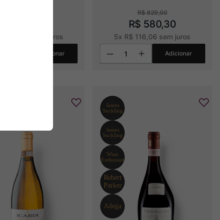
R$
829
,
00
R$
749
,
00
R$
580
,
30
R$
124
,
83
sem juros
5
x
R$
116
,
06
sem juros
Adicionar
Adicionar