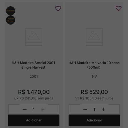
H&H Madeira Sercial 2001 
H&H Madeira Malvasia 10 anos 
Single Harvest
(500ml)
2001
NV
R$
1
.
470
,
00
R$
529
,
00
6
x
R$
245
,
00
sem juros
5
x
R$
105
,
80
sem juros
Adicionar
Adicionar