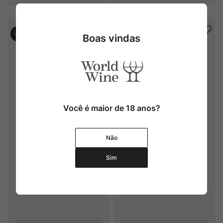
Boas vindas
Você é maior de 18 anos?
H&H Madeira Rainwater
H&H Madeira Monte Seco
Não
NV
NV
Sim