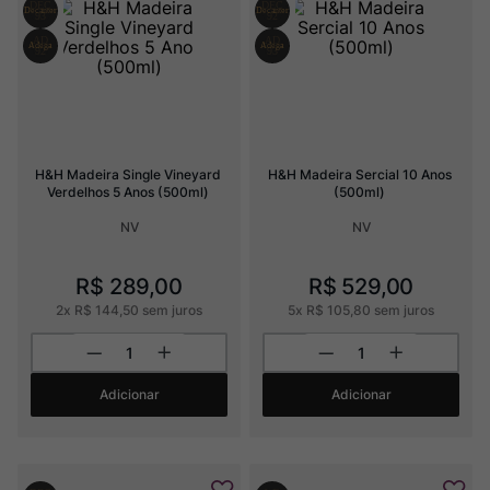
Ver Sacrum
8
º
Rocim
9
º
Champagne
10
º
H&H Madeira Single Vineyard 
H&H Madeira Sercial 10 Anos 
Verdelhos 5 Anos (500ml)
(500ml)
NV
NV
R$
289
,
00
R$
529
,
00
2
x
R$
144
,
50
sem juros
5
x
R$
105
,
80
sem juros
Adicionar
Adicionar