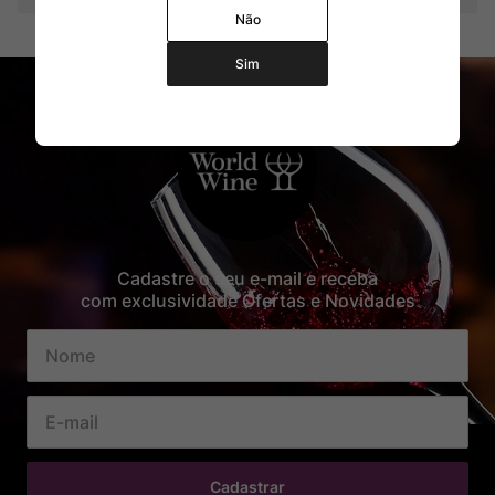
Não
Sim
Cadastre o seu e-mail e receba
com exclusividade Ofertas e Novidades
Cadastrar