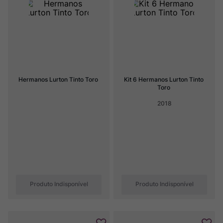
Ver Sacrum
8
º
Rocim
9
º
Champagne
10
º
Hermanos Lurton Tinto Toro
Kit 6 Hermanos Lurton Tinto 
Toro
2018
Produto Indisponível
Produto Indisponível