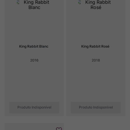
Ver Sacrum
8
º
Rocim
9
º
Champagne
10
º
King Rabbit Blanc
King Rabbit Rosé
2016
2018
Produto Indisponível
Produto Indisponível