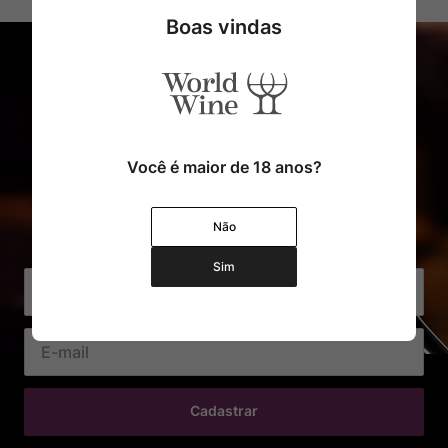
Boas vindas
Você é maior de 18 anos?
Cadastre o seu e-mail e receba
Não
com exclusividade Ofertas e Novidades
Sim
Cadastrar