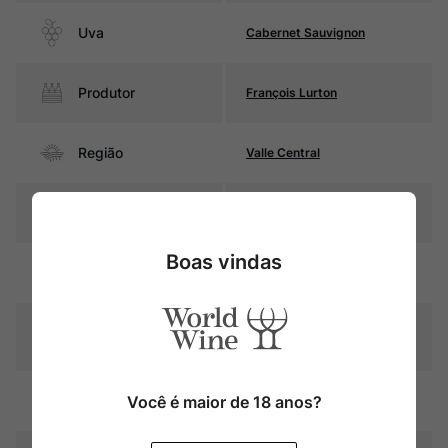
Uva
Cabernet Sauvignon
Produtor
François Lurton
Região
Valle Central
Pais
Chile
Boas vindas
Rubi intenso com reflexos
Cor
violáceos
Graduação Alcóoli
13%
ca
8 meses em barricas de
Você é maior de 18 anos?
Amadurecimento
carvalho francês