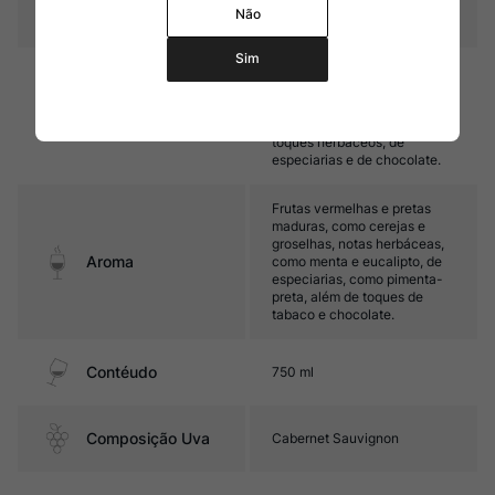
Temperatura
16ºC – 18ºC
Não
Sim
Médio corpo, com taninos
maduros e boa acidez. Seu
final é marcado por frutas
Sabor
vermelhas maduras, além de
toques herbáceos, de
especiarias e de chocolate.
Frutas vermelhas e pretas
maduras, como cerejas e
groselhas, notas herbáceas,
Aroma
como menta e eucalipto, de
especiarias, como pimenta-
preta, além de toques de
tabaco e chocolate.
Contéudo
750 ml
Composição Uva
Cabernet Sauvignon