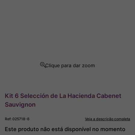
Ver Sacrum
8
º
Rocim
9
º
Champagne
10
º
Kit 6 Selección de La Hacienda Cabenet
Sauvignon
Ref
:
025718-6
Veja a descrição completa
Este produto não está disponível no momento