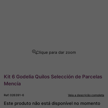
Rocim
8
º
Ver Sacrum
9
º
Champagne
10
º
Kit 6 Godelia Quilos Selección de Parcelas
Mencía
Ref
:
026391-6
Veja a descrição completa
Este produto não está disponível no momento