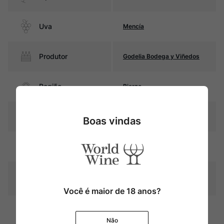
Uva
Mencía
Produtor
Godelia Bodega y Viñedos
Região
Bierzo
Pais
Espanha
Boas vindas
Rubi intenso com reflexos
Cor
violáceos
Graduação Alcóoli
14,5%
ca
Você é maior de 18 anos?
12 meses em barricas de
Amadurecimento
carvalho francês
Não