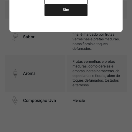
Temperatura
15oC – 17oC
Sim
Médio corpo, com taninos
maduros e ótima acidez. Seu
final é marcado por frutas
Sabor
vermelhas e pretas maduras,
notas florais e toques
defumados.
Frutas vermelhas e pretas
maduras, como cerejas e
amoras, notas herbáceas, de
Aroma
especiarias e florais, além de
toques defumados, tostados
e terrosos.
Composição Uva
Mencía