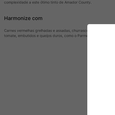
complexidade a este ótimo tinto de Amador County.
Harmonize com
Carnes vermelhas grelhadas e assadas, churrasco, carnes de cor
tomate, embutidos e queijos duros, como o Parmesão.