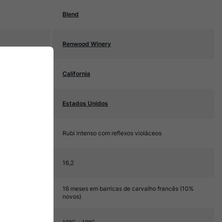
Blend
Renwood Winery
California
Estados Unidos
Rubi intenso com reflexos violáceos
16,2
16 meses em barricas de carvalho francês (10%
novos)