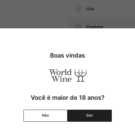
Uva
Produtor
deiro, massas com molho de
Região
Boas vindas
Pais
Cor
Você é maior de 18 anos?
Graduação Alcóolica
Não
Sim
Amadurecimento