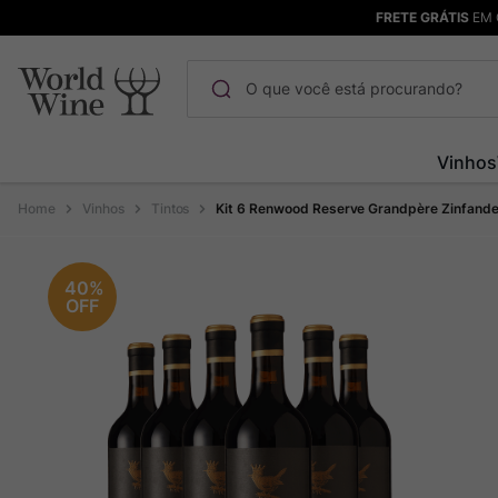
FRETE GRÁTIS
EM 
O que você está procurando?
Termos mais buscados
Vinhos
Maçanita
1
º
Vinhos
Tintos
Kit 6 Renwood Reserve Grandpère Zinfande
Pinot Noir
2
º
Bodega Garzon
3
º
40%
OFF
Garzon
4
º
Chablis
5
º
Barolo
6
º
Pacalet
7
º
Champagne
8
º
Rocim
9
º