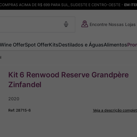
COMPRAS ACIMA DE R$ 699 PARA SUL, SUDESTE E CENTRO-OESTE -
EM IT
Encontre Nossas Lojas
Wine Offer
Spot Offer
Kits
Destilados e Águas
Alimentos
Pro
l
Kit 6 Renwood Reserve Grandpère
Zinfandel
2020
Ref
:
28715-6
Veja a descrição complet