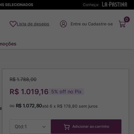
ENS SELECIONADOS
Conheça:
0
Lista de desejos
moções
R$
1
.
788
,
00
R$ 1.019,16
5
%
off no Pix
R$
1
.
072
,
80
ou
até
6
x
R$
178
,
80
sem juros
a
1
Adicionar ao carrinho