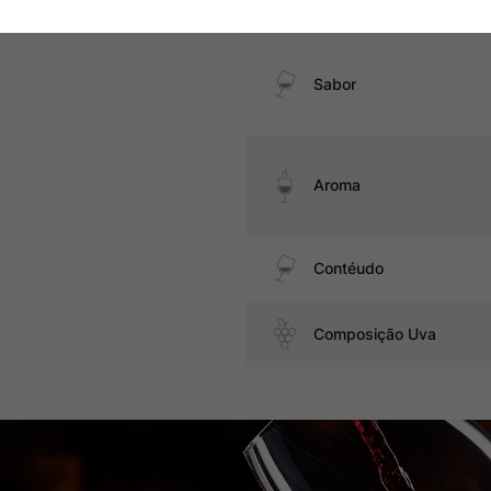
Temperatura
Sabor
Aroma
Contéudo
Composição Uva