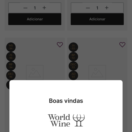
Adicionar
Adicionar
Boas vindas
Carla Toscana Igt
Sette Ponti Passi Di Orma
2018
2022
R$
1
.
390
,
00
R$
439
,
00