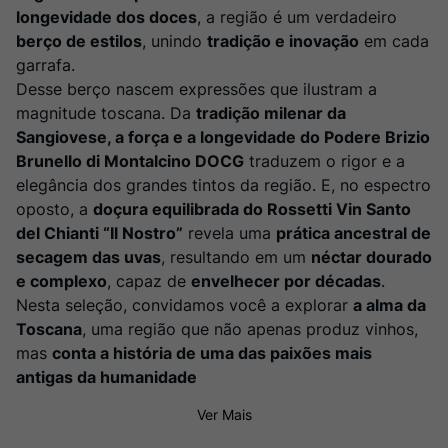
Rocim
8
º
longevidade dos doces
, a região é um verdadeiro
Ver Sacrum
berço de estilos
9
º
, unindo
tradição e inovação
em cada
garrafa.
Champagne
10
º
Desse berço nascem expressões que ilustram a
magnitude toscana. Da
tradição milenar da
Sangiovese, a força e a longevidade do Podere Brizio
Brunello di Montalcino DOCG
traduzem o rigor e a
elegância dos grandes tintos da região. E, no espectro
oposto, a
doçura equilibrada do Rossetti Vin Santo
del Chianti “Il Nostro”
revela uma
prática ancestral de
secagem das uvas
, resultando em um
néctar dourado
e complexo
, capaz de
envelhecer por décadas
.
Nesta seleção, convidamos você a explorar
a alma da
Toscana
, uma região que não apenas produz vinhos,
mas
conta a história de uma das paixões mais
antigas da humanidade
Ver Mais