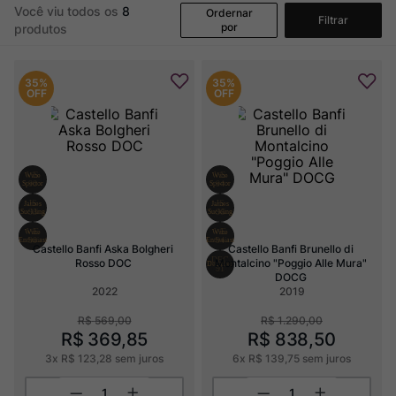
Você viu todos os
8
Ordernar
Filtrar
por
produtos
35%
35%
OFF
OFF
Castello Banfi Aska Bolgheri 
Castello Banfi Brunello di 
Rosso DOC
Montalcino "Poggio Alle Mura" 
DOCG
2022
2019
R$
569
,
00
R$
1
.
290
,
00
R$
369
,
85
R$
838
,
50
3
x
R$
123
,
28
sem juros
6
x
R$
139
,
75
sem juros