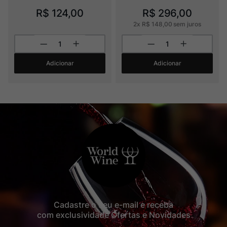
R$
124
,
00
R$
296
,
00
2
x
R$
148
,
00
sem juros
Adicionar
Adicionar
Cadastre o seu e-mail e receba
com exclusividade Ofertas e Novidades