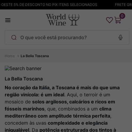
ESTE 5% DE DESCONTO NO PIX ITENS SELECIONADOS
FRETE GRÁTI
0
O que você está procurando?
Termos mais buscados
La Bella Toscana
Maçanita
1
º
Pinot Noir
2
º
La Bella Toscana
Barolo
No coração da Itália, a Toscana é mais do que uma
3
º
região vinícola: é um ideal
. Aqui, o terroir é um
Chablis
4
º
mosaico de
solos argilosos, calcários e ricos em
Bodega Garzon
5
º
fósseis marinhos
, que, combinados a um
clima
Garzon
mediterrâneo com amplitude térmica perfeita
6
º
,
concedem às uvas
complexidade e elegância
Pacalet
7
º
inigualável
. Da
potência estruturada dos tintos à