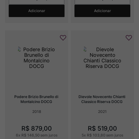
Adicionar
Adicionar
Podere Brizio Brunello di 
Dievole Novecento Chianti 
Montalcino DOCG
Classico Riserva DOCG
2018
2021
R$
879
,
00
R$
519
,
00
6
x
R$
146
,
50
sem juros
5
x
R$
103
,
80
sem juros