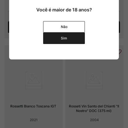
6
x
R$
231
,
66
sem juros
4
x
R$
109
,
75
sem juros
Você é maior de 18 anos?
Não
Adicionar
Adicionar
Sim
Rossetti Bianco Toscana IGT
Rosseti Vin Santo del Chianti "Il 
Nostro" DOC (375 ml)
2021
2004