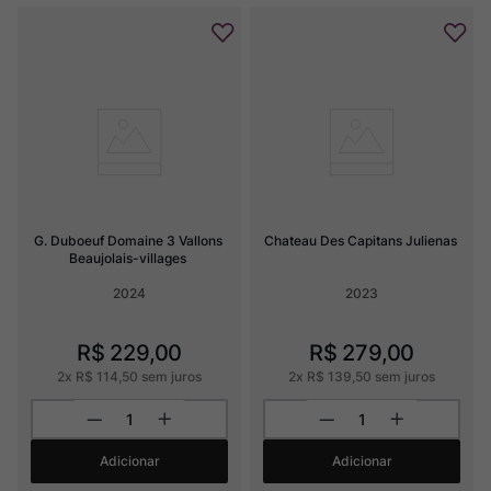
G. Duboeuf Domaine 3 Vallons 
Chateau Des Capitans Julienas
Beaujolais-villages
2024
2023
R$
229
,
00
R$
279
,
00
2
x
R$
114
,
50
sem juros
2
x
R$
139
,
50
sem juros
Adicionar
Adicionar