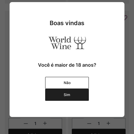
Boas vindas
Você é maior de 18 anos?
G. Duboeuf Domaine Les 
G. Duboeuf Domaine Béranger 
Chenevières Mâcon-Villages
Pouilly-Fuissé 1er Cru
Não
2024
2023
Sim
R$
309
,
00
R$
749
,
00
3
x
R$
103
,
00
sem juros
6
x
R$
124
,
83
sem juros