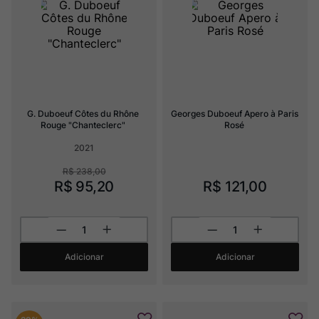
Champagne
8
º
Rocim
9
º
Ver Sacrum
10
º
G. Duboeuf Côtes du Rhône 
Georges Duboeuf Apero à Paris 
Rouge "Chanteclerc"
Rosé
2021
R$
238
,
00
R$
95
,
20
R$
121
,
00
Adicionar
Adicionar