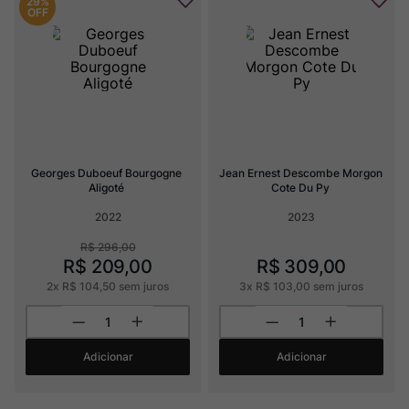
29%
OFF
Georges Duboeuf Bourgogne 
Jean Ernest Descombe Morgon 
Aligoté
Cote Du Py
2022
2023
R$
296
,
00
R$
209
,
00
R$
309
,
00
2
x
R$
104
,
50
sem juros
3
x
R$
103
,
00
sem juros
Adicionar
Adicionar