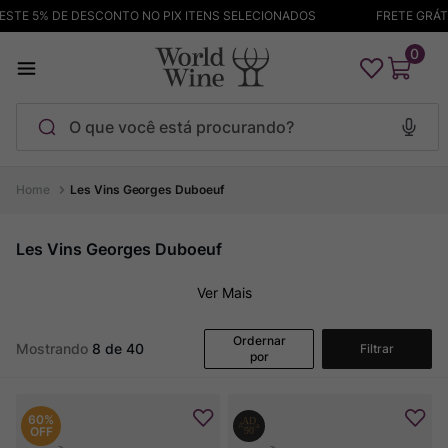
TE 5% DE DESCONTO NO PIX ITENS SELECIONADOS
FRETE GRÁTIS
0
O que você está procurando?
Termos mais buscados
Les Vins Georges Duboeuf
Maçanita
1
º
Les Vins Georges Duboeuf
Pinot Noir
2
º
Ver Mais
Bodega Garzon
3
º
Garzon
4
º
Ordernar
Mostrando
8 de 40
Filtrar
por
Chablis
5
º
Barolo
6
º
60%
Pacalet
7
º
OFF