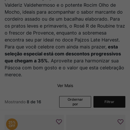
Ver Sacrum
8
º
Valderiz Valdehermoso e o potente Rocim Olho de
Rocim
Mocho, ideais para acompanhar o sabor marcante do
9
º
cordeiro assado ou de um bacalhau elaborado. Para
Champagne
10
º
os pratos leves e primaveris, o Rosé R de Roubine traz
o frescor de Provence, enquanto a sobremesa
encontra seu par ideal no doce Pajzos Late Harvest.
Para que você celebre com ainda mais prazer,
esta
seleção especial está com descontos progressivos
que chegam a 35%.
Aproveite para harmonizar sua
Páscoa com bom gosto e o valor que esta celebração
merece.
Ver Mais
Ordernar
Mostrando
8 de 16
Filtrar
por
25%
OFF