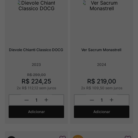
Dievole Chianti Classico DOCG
Ver Sacrum Monastrell
2023
2024
R$
299
,
00
R$
224
,
25
R$
219
,
00
2
x
R$
112
,
12
sem juros
2
x
R$
109
,
50
sem juros
Adicionar
Adicionar