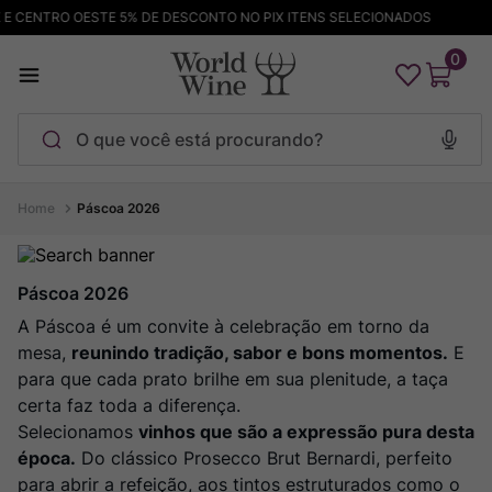
CENTRO OESTE 5% DE DESCONTO NO PIX ITENS SELECIONADOS
FRE
0
O que você está procurando?
Termos mais buscados
Páscoa 2026
Maçanita
1
º
Pinot Noir
2
º
Páscoa 2026
Barolo
A Páscoa é um convite à celebração em torno da
3
º
mesa,
reunindo tradição, sabor e bons momentos.
E
Garzon
4
º
para que cada prato brilhe em sua plenitude, a taça
Chablis
5
º
certa faz toda a diferença.
Bodega Garzon
Selecionamos
6
º
vinhos que são a expressão pura desta
época.
Do clássico Prosecco Brut Bernardi, perfeito
Pacalet
7
º
para abrir a refeição, aos tintos estruturados como o