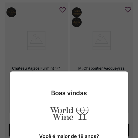
Château Pajzos Furmint "F" 
M. Chapoutier Vacqueyras 
Late Harvest
"Avarum"
2021
2023
Boas vindas
R$
198
,
00
R$
339
,
00
3
x
R$
113
,
00
sem juros
Adicionar
Adicionar
Você é maior de 18 anos?