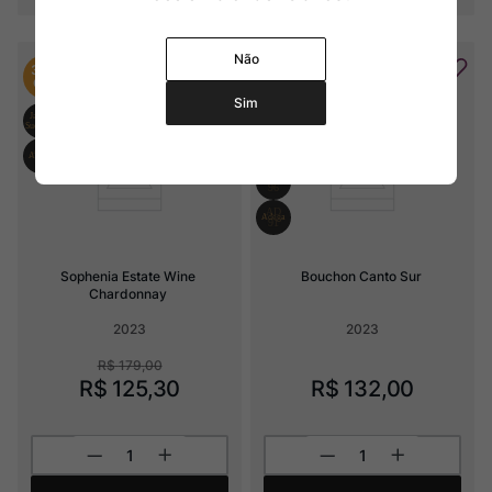
Não
30%
OFF
Sim
Sophenia Estate Wine 
Bouchon Canto Sur
Chardonnay
2023
2023
R$
179
,
00
R$
125
,
30
R$
132
,
00