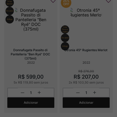
25%
OFF
Donnafugata Passito di 
Otronia 45º Rugientes Merlot
Pantelleria "Ben Ryé" DOC 
(375ml)
2022
2022
R$
276
,
00
R$
599
,
00
R$
207
,
00
5
x
R$
119
,
80
sem juros
2
x
R$
103
,
50
sem juros
Adicionar
Adicionar