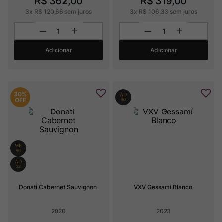
R$
362
,
00
R$
319
,
00
3
x
R$
120
,
66
sem juros
3
x
R$
106
,
33
sem juros
Adicionar
Adicionar
30%
OFF
Donati Cabernet Sauvignon
VXV Gessamí Blanco
2020
2023