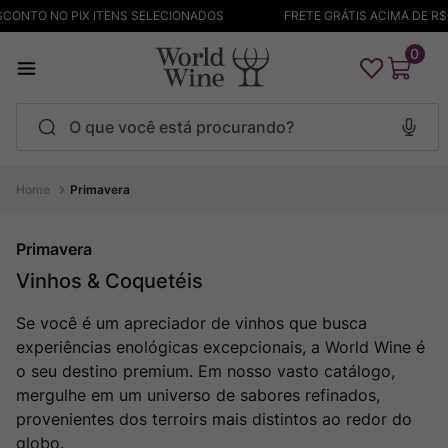
TO NO PIX ITENS SELECIONADOS
FRETE GRÁTIS ACIMA DE R$699
0
O que você está procurando?
Termos mais buscados
Primavera
Maçanita
1
º
Primavera
Pinot Noir
2
º
Vinhos & Coquetéis
Bodega Garzon
3
º
Se você é um apreciador de vinhos que busca
Garzon
4
º
experiências enológicas excepcionais, a World Wine é
Chablis
5
º
o seu destino premium. Em nosso vasto catálogo,
Barolo
6
º
mergulhe em um universo de sabores refinados,
provenientes dos terroirs mais distintos ao redor do
Pacalet
7
º
globo.