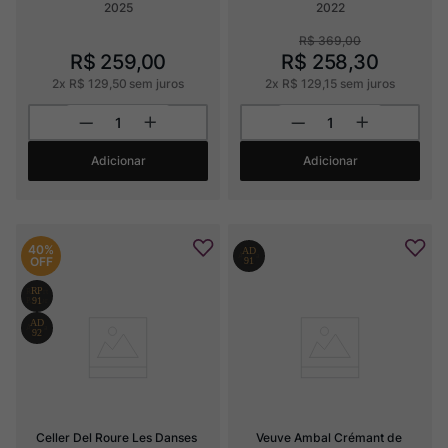
2025
2022
R$
369
,
00
R$
259
,
00
R$
258
,
30
2
x
R$
129
,
50
sem juros
2
x
R$
129
,
15
sem juros
Adicionar
Adicionar
40%
OFF
Celler Del Roure Les Danses
Veuve Ambal Crémant de 