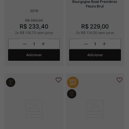
Bourgogne Rosé Premières 
Fleurs Brut
2019
R$
389
,
00
R$
233
,
40
R$
229
,
00
2
x
R$
116
,
70
sem juros
2
x
R$
114
,
50
sem juros
Adicionar
Adicionar
30%
OFF