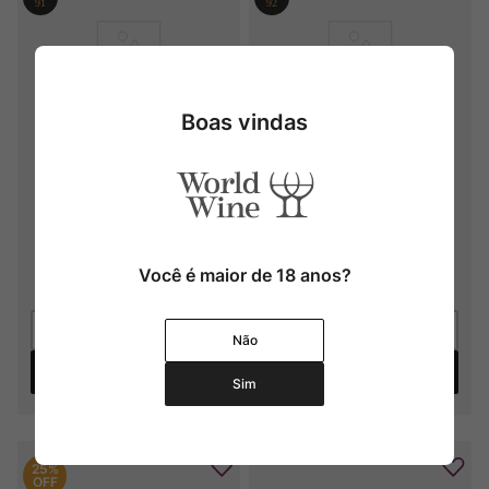
Boas vindas
Travaglini Cinzia
J. Grau L'efecte Volador
2023
R$
219
,
00
R$
199
,
00
R$
142
,
35
R$
129
,
35
Você é maior de 18 anos?
Não
Adicionar
Adicionar
Sim
25%
OFF