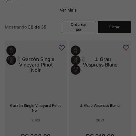
Champagne
8
º
Ver Mais
Rocim
9
º
Ver Sacrum
10
º
Ordernar
Mostrando
30 de 39
Filtrar
por
Garzón Single Vineyard Pinot 
J. Grau Vespress Blanc
Noir
2023
2021