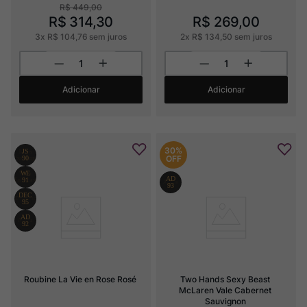
R$
449
,
00
R$
314
,
30
R$
269
,
00
3
x
R$
104
,
76
sem juros
2
x
R$
134
,
50
sem juros
Adicionar
Adicionar
30%
OFF
Roubine La Vie en Rose Rosé
Two Hands Sexy Beast 
McLaren Vale Cabernet 
Sauvignon