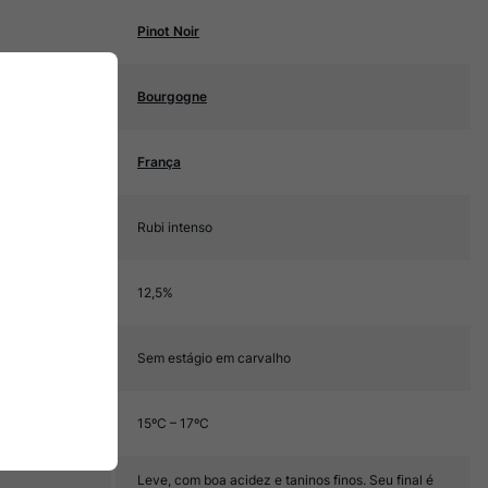
Pinot Noir
Bourgogne
França
Rubi intenso
12,5%
Sem estágio em carvalho
15ºC – 17ºC
Leve, com boa acidez e taninos finos. Seu final é