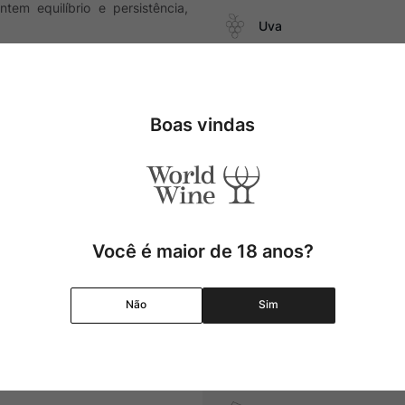
tem equilíbrio e persistência,
Uva
Região
Boas vindas
Pais
pratos com cogumelos, e
Cor
Graduação Alcóolica
Você é maior de 18 anos?
Amadurecimento
Não
Sim
Temperatura