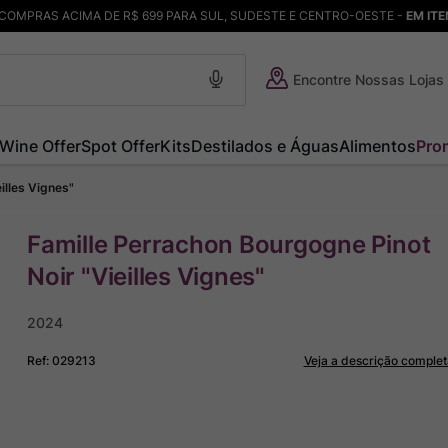
COMPRAS ACIMA DE R$ 699 PARA SUL, SUDESTE E CENTRO-OESTE -
EM IT
Encontre Nossas Lojas
Wine Offer
Spot Offer
Kits
Destilados e Águas
Alimentos
Pro
illes Vignes"
Famille Perrachon Bourgogne Pinot
Noir "Vieilles Vignes"
2024
Ref
:
029213
Veja a descrição complet