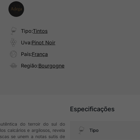
Tipo
:
Tintos
Uva
:
Pinot Noir
País
:
França
Região
:
Bourgogne
Especificações
têntica do terroir do sul do
s calcários e argilosos, revela
Tipo
rescas se unem a notas sutis de