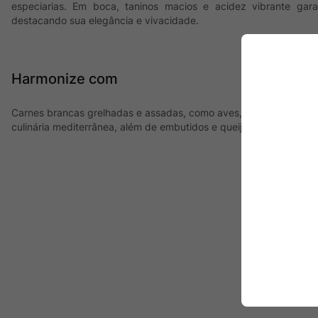
especiarias. Em boca, taninos macios e acidez vibrante garan
destacando sua elegância e vivacidade.
Harmonize com
Carnes brancas grelhadas e assadas, como aves, carnes suínas, 
culinária mediterrânea, além de embutidos e queijos amarelos.