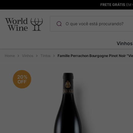
FRETE GRÁTIS
EM 
O que você está procurando?
Termos mais buscados
Vinhos
Maçanita
1
º
Vinhos
Tintos
Famille Perrachon Bourgogne Pinot Noir "Vie
Pinot Noir
2
º
Bodega Garzon
3
º
20%
OFF
Garzon
4
º
Chablis
5
º
Barolo
6
º
Pacalet
7
º
Champagne
8
º
Rocim
9
º