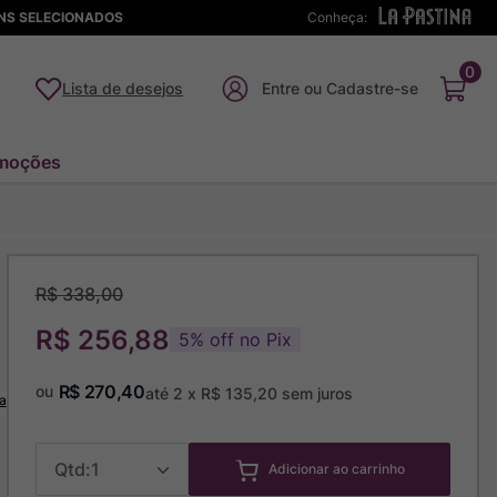
ENS SELECIONADOS
Conheça:
0
Lista de desejos
moções
R$
338
,
00
R$ 256,88
5
%
off no Pix
R$
270
,
40
ou
até
2
x
R$
135
,
20
sem juros
a
1
Adicionar ao carrinho