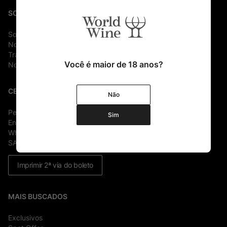
SOBRE
Sobre Nós
Nossa História
Trabalhe conosco
Você é maior de 18 anos?
Nossas Lojas
CENTRAL DE AJUDA
Não
Perguntas Frequentes
Sim
Envie um e-mail
Whatsapp
SAC 0800 721 8881
Imprimir 2ª via do boleto
MAIS BUSCADOS
Exclusivos