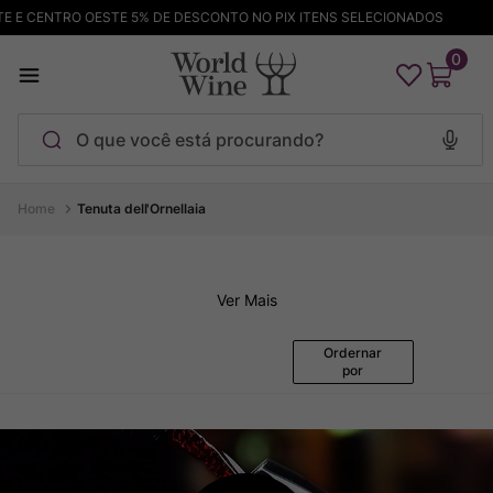
E E CENTRO OESTE 5% DE DESCONTO NO PIX ITENS SELECIONADOS
0
O que você está procurando?
Tenuta dell'Ornellaia
Ver Mais
Ordernar
por