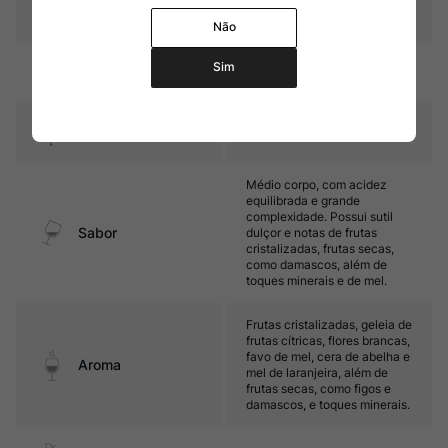
10,5%
ca
Não
Sim
Amadurecimento
Sem estágio em carvalho
Temperatura
8oC – 10oC
Médio corpo, com acidez
equilibrada e grande
complexidade. Possui sutil
Sabor
dulçor e notas de frutas
cristalizadas, frutas secas,
como damascos, além de
toques minerais e de mel.
Frutas cristalizadas, geleia de
frutas cítricas, flores brancas,
favo de mel, cera de abelha e
Aroma
mel de laranjeira, além de
frutas secas, como figos e
damascos, e toques minerais.