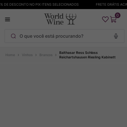
 DE DESCONTO NO PIX ITENS SELECIONADOS
FRETE GRÁTIS ACIMA
0
O que você está procurando?
Termos mais buscados
Balthasar Ress Schloss
Vinhos
Brancos
Reichartshausen Riesling Kabinett
Maçanita
1
º
Pinot Noir
2
º
Barolo
3
º
Garzon
4
º
Chablis
5
º
Bodega Garzon
6
º
Pacalet
7
º