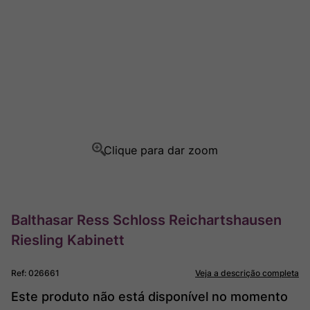
Ver Sacrum
8
º
Rocim
9
º
Champagne
10
º
Balthasar Ress Schloss Reichartshausen
Riesling Kabinett
Ref
:
026661
Veja a descrição completa
Este produto não está disponível no momento