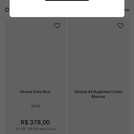
Otronia
Ver todos
Otronia Extra Brut
Otronia 45 Rugientes Cortes 
Blancas
2018
R$
378
,
00
3
x
R$
126
,
00
sem juros