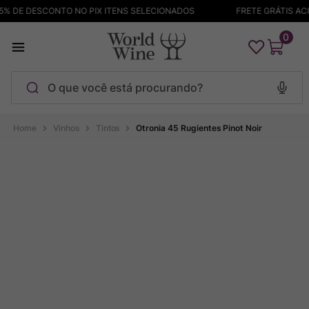
 DE DESCONTO NO PIX ITENS SELECIONADOS
FRETE GRÁTIS ACIMA
0
O que você está procurando?
Termos mais buscados
Vinhos
Tintos
Otronia 45 Rugientes Pinot Noir
Maçanita
1
º
Pinot Noir
2
º
Bodega Garzon
3
º
Garzon
4
º
Chablis
5
º
Barolo
6
º
Pacalet
7
º