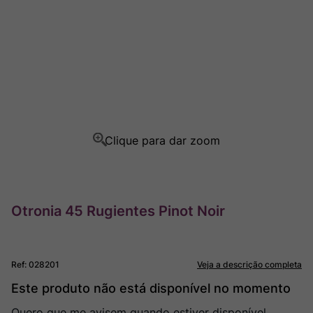
Champagne
8
º
Rocim
9
º
Ver Sacrum
10
º
Otronia 45 Rugientes Pinot Noir
Ref
:
028201
Veja a descrição completa
Este produto não está disponível no momento
Quero que me avisem quando estiver disponível