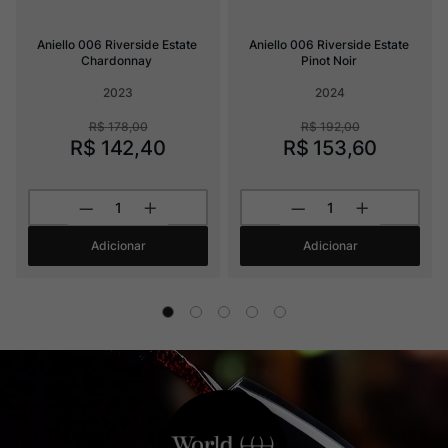
Aniello 006 Riverside Estate 
Aniello 006 Riverside Estate 
Chardonnay
Pinot Noir
2023
2024
R$
178
,
00
R$
192
,
00
R$
142
,
40
R$
153
,
60
Adicionar
Adicionar