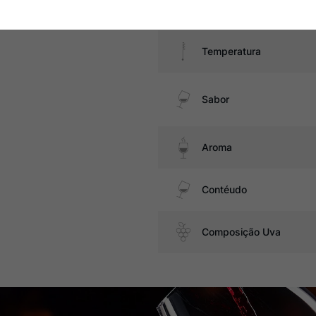
Amadurecimento
Temperatura
Sabor
Aroma
Contéudo
Composição Uva