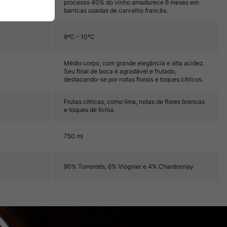
processo 40% do vinho amadurece 6 meses em
barricas usadas de carvalho francês.
8ºC – 10ºC
Médio corpo, com grande elegância e alta acidez.
Seu final de boca é agradável e frutado,
destacando-se por notas florais e toques cítricos.
Frutas cítricas, como lima, notas de flores brancas
e toques de lichia.
750 ml
90% Torrontés, 6% Viognier e 4% Chardonnay