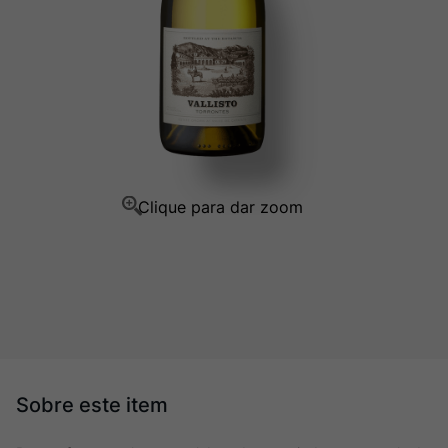
Ver Sacrum
10
º