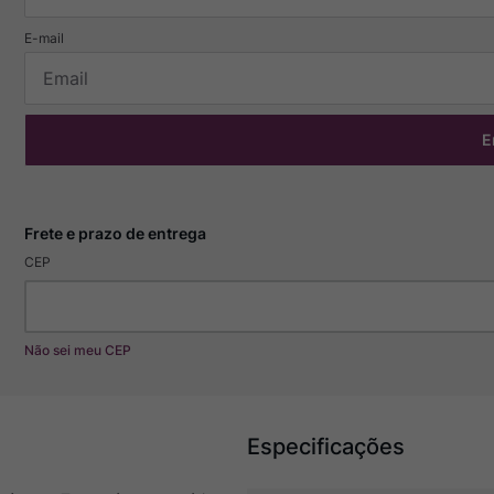
E
CEP
Não sei meu CEP
Especificações