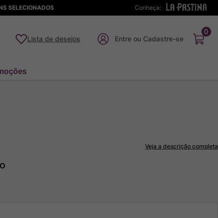
ENS SELECIONADOS
Conheça:
0
Lista de desejos
moções
Veja a descrição completa
to