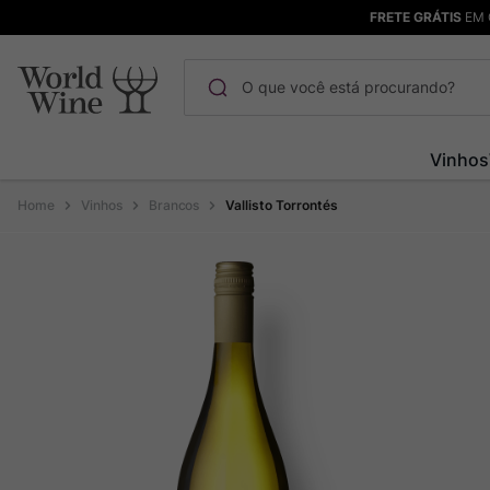
FRETE GRÁTIS
EM 
O que você está procurando?
Termos mais buscados
Vinhos
Maçanita
1
º
Vinhos
Brancos
Vallisto Torrontés
Pinot Noir
2
º
Bodega Garzon
3
º
Garzon
4
º
Chablis
5
º
Barolo
6
º
Pacalet
7
º
Champagne
8
º
Rocim
9
º