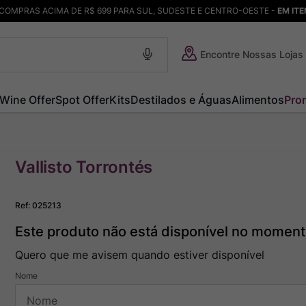
COMPRAS ACIMA DE R$ 699 PARA SUL, SUDESTE E CENTRO-OESTE -
EM IT
Encontre Nossas Lojas
Wine Offer
Spot Offer
Kits
Destilados e Águas
Alimentos
Pro
Vallisto Torrontés
Ref
:
025213
Este produto não está disponível no momen
Quero que me avisem quando estiver disponível