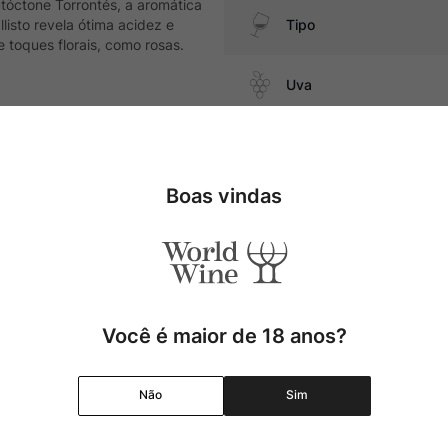
tóctone Torrontés, a aromática
isto revela ótima acidez e
Tipo
 toques florais, como rosas.
Uva
Produtor
 frutos do mar, massas
Boas vindas
Região
Pais
Cor
Você é maior de 18 anos?
Graduação Alcóolica
Não
Sim