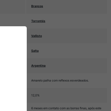
Brancos
Torrontés
Vallisto
Salta
Argentina
Amarelo palha com reflexos esverdeados.
12,0%
6 meses em contato com as borras finas, após este