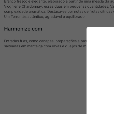
Branco fresco e elegante, elaborado a partir de uma mescla da au
Viognier e Chardonnay, essas duas em pequenas quantidades, Vall
complexidade aromática. Destaca-se por notas de frutas cítricas e
Um Torrontés autêntico, agradável e equilibrado
Harmonize com
Entradas frias, como canapés, preparações a base de pescados e
salteadas em manteiga com ervas e queijos de massa mole.