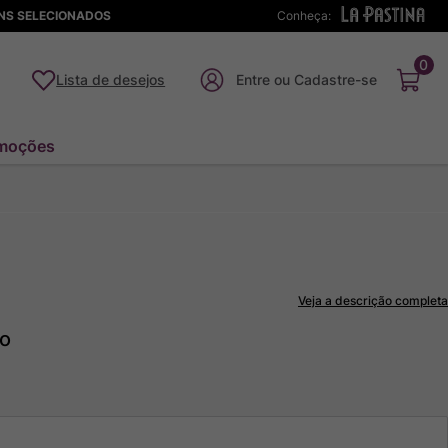
ENS SELECIONADOS
Conheça:
0
Lista de desejos
moções
Veja a descrição completa
to