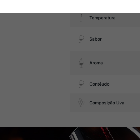
Temperatura
Sabor
Aroma
Contéudo
Composição Uva