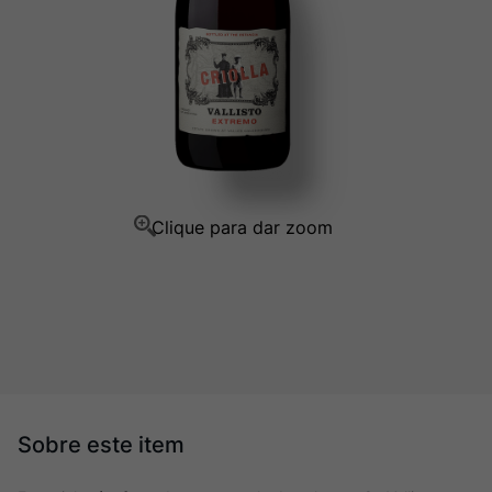
Champagne
10
º