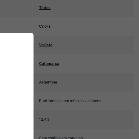
Tintos
Criolla
Vallisto
Catamarca
Argentina
Rubi intenso com reflexos violáceos
12,4%
Sem estágio em carvalho