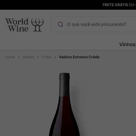
FRETE GRÁTIS
EM 
O que você está procurando?
Termos mais buscados
Vinhos
Maçanita
1
º
Vinhos
Tintos
Vallisto Extremo Criolla
Pinot Noir
2
º
Barolo
3
º
Chablis
4
º
Bodega Garzon
5
º
Garzon
6
º
Pacalet
7
º
Rocim
8
º
Ver Sacrum
9
º