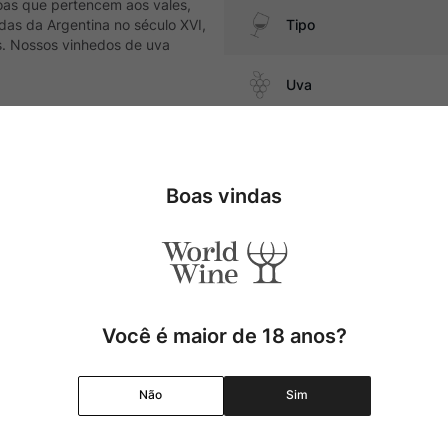
soas que pertencem aos vales,
das da Argentina no século XVI,
Tipo
s. Nossos vinhedos de uva
Uva
Produtor
 vegetais e queijos amarelos
Boas vindas
Região
Pais
Cor
Você é maior de 18 anos?
Graduação Alcóolica
Não
Sim
Amadurecimento