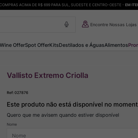
COMPRAS ACIMA DE R$ 699 PARA SUL, SUDESTE E CENTRO-OESTE -
EM IT
Encontre Nossas Lojas
Wine Offer
Spot Offer
Kits
Destilados e Águas
Alimentos
Pro
Vallisto Extremo Criolla
Ref
:
027876
Este produto não está disponível no momen
Quero que me avisem quando estiver disponível