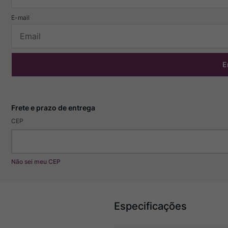
E
CEP
Não sei meu CEP
Especificações