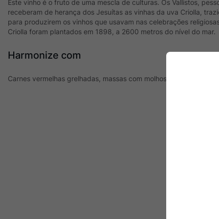
Este vinho é o fruto de uma mescla de culturas. Os Vallistos, pes
receberam de herança dos Jesuítas as vinhas da uva Criolla, trazi
para produzirem os vinhos que usavam nas celebrações religiosa
Criolla foram plantados em 1898, a 2600 metros do nível do mar.
Harmonize com
Carnes vermelhas grelhadas, massas com molhos de tomate, aves,