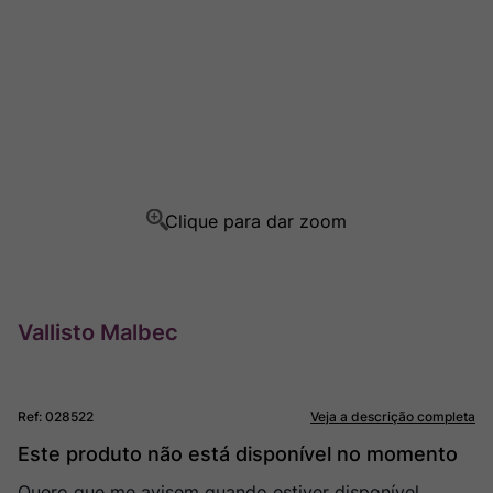
Rocim
8
º
Ver Sacrum
9
º
Champagne
10
º
Vallisto Malbec
Ref
:
028522
Veja a descrição completa
Este produto não está disponível no momento
Quero que me avisem quando estiver disponível