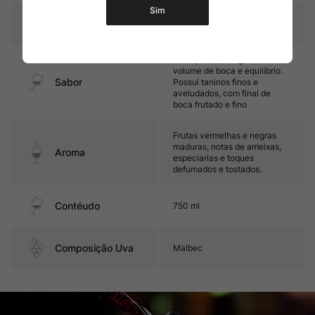
Sim
Temperatura
16ºC – 18ºC
Encorpado, com grande
volume de boca e equilíbrio.
Sabor
Possui taninos finos e
aveludados, com final de
boca frutado e fino
Frutas vermelhas e negras
maduras, notas de ameixas,
Aroma
especiarias e toques
defumados e tostados.
Contéudo
750 ml
Composição Uva
Malbec