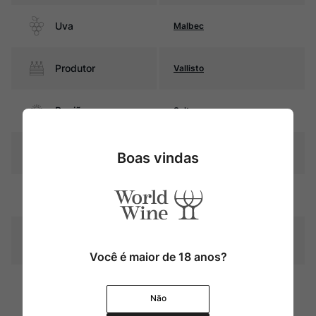
Uva
Malbec
Produtor
Vallisto
Região
Salta
Pais
Argentina
Boas vindas
Rubi intenso com reflexos
Cor
violáceos
Graduação Alcóoli
13,0%
ca
Você é maior de 18 anos?
12 meses em barricas de
Amadurecimento
carvalho francês (50% do
Não
vinho)