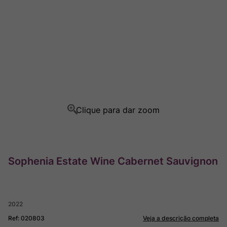
Ver Sacrum
8
º
Champagne
9
º
Rocim
10
º
Sophenia Estate Wine Cabernet Sauvignon
2022
Ref
:
020803
Veja a descrição completa