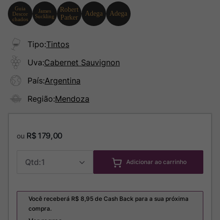
Tipo
:
Tintos
Uva
:
Cabernet Sauvignon
País
:
Argentina
Região
:
Mendoza
R$
179
,
00
ou
1
Adicionar ao carrinho
Você receberá R$
8,95
de Cash Back para a sua próxima
compra.