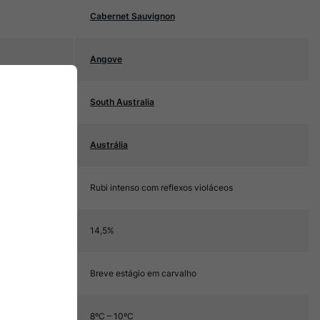
Cabernet Sauvignon
Angove
South Australia
Austrália
Rubi intenso com reflexos violáceos
14,5%
Breve estágio em carvalho
8ºC – 10ºC