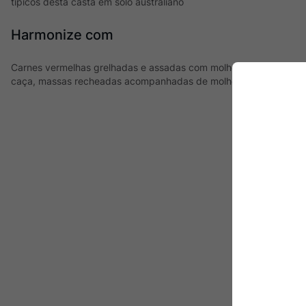
típicos desta casta em solo australiano
Harmonize com
Carnes vermelhas grelhadas e assadas com molhos de média inte
caça, massas recheadas acompanhadas de molhos ricos, além de