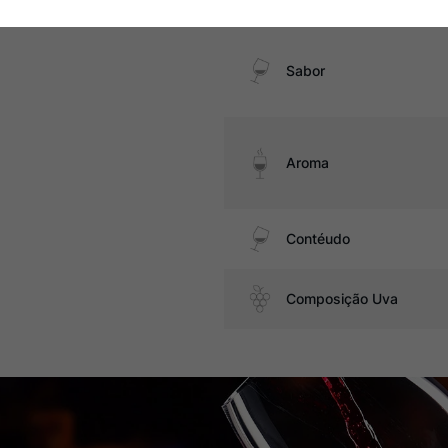
Sabor
Aroma
Contéudo
Composição Uva