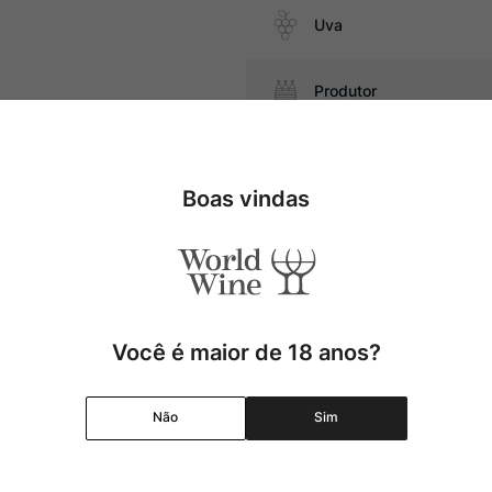
Uva
Produtor
nsidade, churrasco, carnes de
 queijos maduros
Região
Boas vindas
Pais
Cor
Você é maior de 18 anos?
Graduação Alcóolica
Não
Sim
Amadurecimento
Temperatura