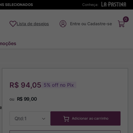
ENS SELECIONADOS
Conheça:
0
Lista de desejos
moções
R$ 94,05
5
%
off no Pix
R$
99
,
00
ou
a
1
Adicionar ao carrinho