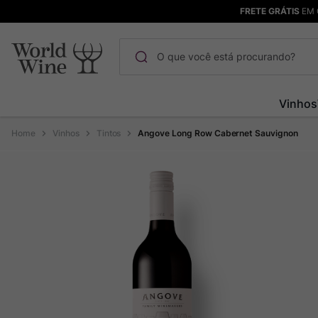
FRETE GRÁTIS
EM 
O que você está procurando?
Termos mais buscados
Vinhos
Maçanita
1
º
Vinhos
Tintos
Angove Long Row Cabernet Sauvignon
Pinot Noir
2
º
Barolo
3
º
Garzon
4
º
Chablis
5
º
Bodega Garzon
6
º
Pacalet
7
º
Ver Sacrum
8
º
Rocim
9
º