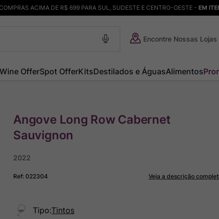
COMPRAS ACIMA DE R$ 699 PARA SUL, SUDESTE E CENTRO-OESTE -
EM IT
Encontre Nossas Lojas
Wine Offer
Spot Offer
Kits
Destilados e Águas
Alimentos
Pro
Angove Long Row Cabernet
Sauvignon
2022
Ref
:
022304
Veja a descrição complet
Tipo
:
Tintos